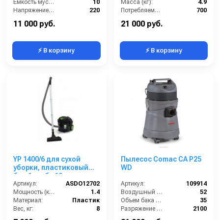
Ёмкость мусоросборника (л):
10
Масса (кг):
4.9
Напряжение (В):
220
Потребляемая мощность (Вт):
700
Мощность (кВт):
1.2
Объем бака (л):
12
11 000 руб.
21 000 руб.
⚡ В корзину
⚡ В корзину
YP 1400/6 для сухой
Пылесос Comac CA P25
уборки, пластиковый
WD
бак,1 турб., 10 л.
Артикул:
ASDO12702
Артикул:
109914
Мощность (кВт):
1.4
Воздушный поток (л/сек):
52
Материал:
Пластик
Объем бака (л):
35
Вес, кг:
8
Разряжение (мБар):
2100
Габаритные размеры, мм:
370х350,5х390
Уровень шума (дБ):
70