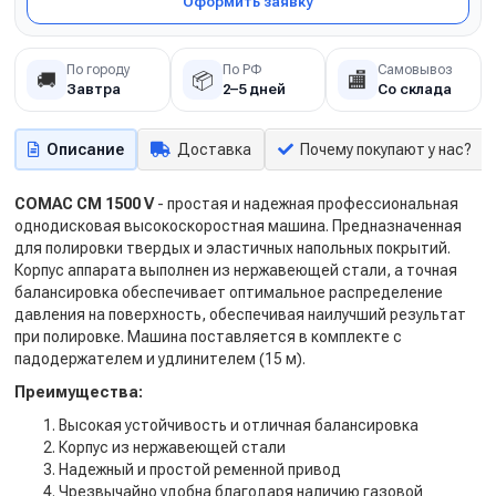
Оформить заявку
По городу
По РФ
Самовывоз
🚚
📦
🏬
Завтра
2–5 дней
Со склада
Описание
Доставка
Почему покупают у нас?
COMAC CM 1500 V
- простая и надежная профессиональная
однодисковая высокоскоростная машина. Предназначенная
для полировки твердых и эластичных напольных покрытий.
Корпус аппарата выполнен из нержавеющей стали, а точная
балансировка обеспечивает оптимальное распределение
давления на поверхность, обеспечивая наилучший результат
при полировке. Машина поставляется в комплекте с
падодержателем и удлинителем (15 м).
Преимущества:
Высокая устойчивость и отличная балансировка
Корпус из нержавеющей стали
Надежный и простой ременной привод
Чрезвычайно удобна благодаря наличию газовой