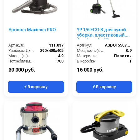
Sprintus Maximus PRO
YP 1/6 ECO B для сухой
уборки, пластиковый
бак,1 турб., 10 л.
Артикул:
111.017
Артикул:
ASDO15507/YP 1/6 ECO B
Размеры ДхШхВ (мм):
290x400x405
Мощность (кВт):
0.9
Масса (кг):
4.9
Материал:
Пластик
Потребляемая мощность (Вт):
700
В коробке:
1
Объем бака (л):
12
Вес, кг:
3.7
30 000 руб.
16 000 руб.
⚡ В корзину
⚡ В корзину