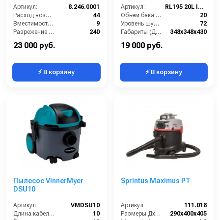
Артикул:
8.246.0001
Артикул:
RL195 20L INOX
Расход воздуха (л/сек):
44
Объем бака (л):
20
Вместимость мусоросборника (л):
9
Уровень шума (дБ):
72
Разрежение / сила всасывания (мбар):
240
Габариты (ДхШхВ):
348х348х430
Мощность (кВт):
0.8
Кол-во турбин:
1
23 000 руб.
19 000 руб.
⚡ В корзину
⚡ В корзину
Пылесос VinnerMyer
Sprintus Maximus PT
DSU10
Артикул:
VMDSU10
Артикул:
111.018
Длина кабеля (м):
10
Размеры ДхШхВ (мм):
290x400x405