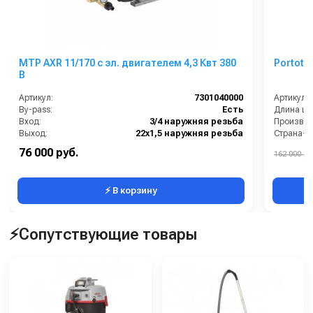
MTP AXR 11/170 с эл. двигателем 4,3 Квт 380
Portote
В
Артикул:
7301040000
Артикул:
By-pass:
Есть
Длина шл
Вход:
3/4 наружняя резьба
Производи
Выход:
22х1,5 наружняя резьба
Страна-п
Материал:
Латунь
Тип авто
76 000 руб.
162 000 ру
Производительность (л/мин):
10.8
Электроп
⚡ В корзину
⚡Сопутствующие товары