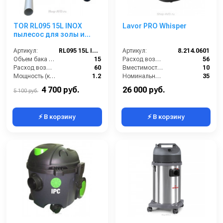
TOR RL095 15L INOX
Lavor PRO Whisper
пылесос для золы и
пепла
Артикул:
RL095 15L INOX
Артикул:
8.214.0601
Объем бака (л):
15
Расход воздуха (л/сек):
56
Расход воздуха (л/сек):
60
Вместимость мусоросборника (л):
10
Мощность (кВт):
1.2
Номинальный диаметр принадлежностей (мм):
35
Тип уборки:
только сухая
Разрежение / сила всасывания (мбар):
264
4 700 руб.
26 000 руб.
5 100 руб.
⚡ В корзину
⚡ В корзину