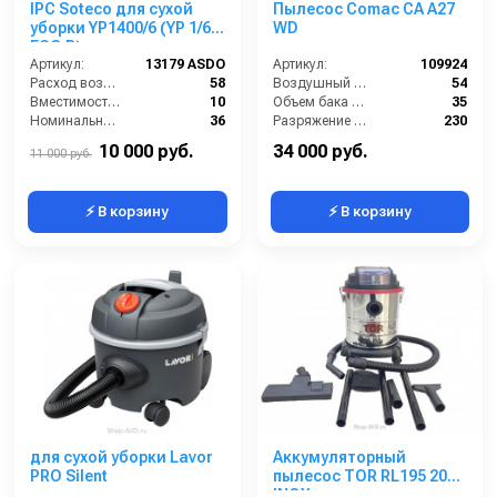
IPC Soteco для сухой
Пылесос Comac CA A27
уборки YP1400/6 (YP 1/6
WD
ECO B)
Артикул:
13179 ASDO
Артикул:
109924
Расход воздуха (л/сек):
58
Воздушный поток (л/сек):
54
Вместимость мусоросборника (л):
10
Объем бака (л):
35
Номинальный диаметр принадлежностей (мм):
36
Разряжение (мБар):
230
Разрежение / сила всасывания (мбар):
220
Уровень шума (дБ):
70
10 000 руб.
34 000 руб.
11 000 руб.
⚡ В корзину
⚡ В корзину
для сухой уборки Lavor
Аккумуляторный
PRO Silent
пылесос TOR RL195 20L
INOX