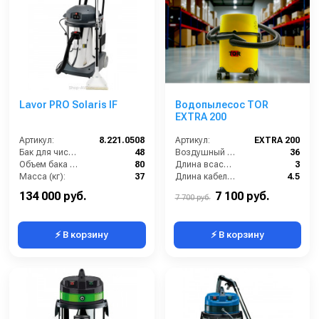
Lavor PRO Solaris IF
Водопылесос TOR
EXTRA 200
Артикул:
8.221.0508
Артикул:
EXTRA 200
Бак для чистой воды (л):
48
Воздушный поток (л/сек):
36
Объем бака (л):
80
Длина всасывающего шланга (м):
3
Масса (кг):
37
Длина кабеля (м):
4.5
Потребляемая мощность (Вт):
2400
Разряжение (мБар):
170
134 000 руб.
7 100 руб.
7 700 руб.
⚡ В корзину
⚡ В корзину