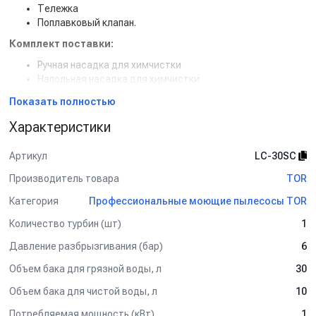
Тележка
Поплавковый клапан.
Комплект поставки:
Ручная насадка для химчистки
Напольная насадка для химчистки
Напольная насадка для сбора воды
Показать полностью
Напольная насадка для сухой уборки
Щелевая насадка
Характеристики
Круглая насадка со щетиной
Шланг для сухой уборки
Артикул
LC-30SC
Шланг для химчистки
Удлиннительные трубки
Производитель товара
TOR
Cливной шланг.
Категория
Профессиональные моющие пылесосы TOR
Количество турбин (шт)
1
Давление разбрызгивания (бар)
6
Объем бака для грязной воды, л
30
Объем бака для чистой воды, л
10
Потребляемая мощность (кВт)
1