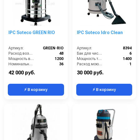
IPC Soteco GREEN RIO
IPC Soteco Idro Clean
Артикул:
GREEN-RIO
Артикул:
8394
Расход воздуха (л/сек):
48
Бак для чистой воды (л):
6
Мощность всасывающей турбины (Вт):
1200
Мощность турбины (Вт):
1400
Номинальный диаметр принадлежностей (мм):
36
Расход моющего раствора (л/мин):
1
Объём бака для грязной воды (л):
32
Разряжение (мБар):
220
42 000 руб.
30 000 руб.
⚡ В корзину
⚡ В корзину