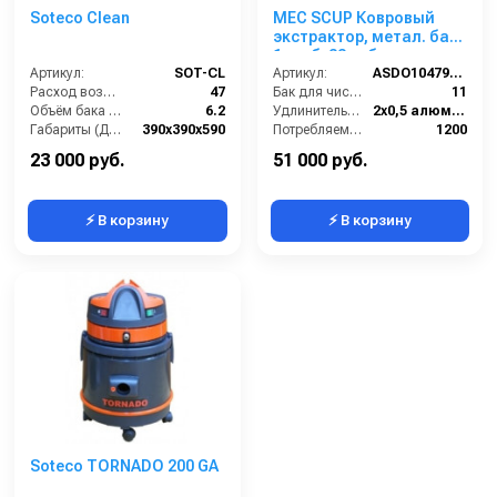
Soteco Clean
MEC SCUP Ковровый
экстрактор, метал. бак,
1 турб, 33 л, бак для
Артикул:
SOT-CL
химии 11 л.
Артикул:
ASDO10479/SСUP G6AZ
Расход воздуха (л/сек):
47
Бак для чистой воды (л):
11
Объём бака для моющего средства (л):
6.2
Удлинительные трубки (м):
2х0,5 алюминий в пластике
Габариты (ДхШхВ):
390х390х590
Потребляемая мощность (Вт):
1200
Длина сетевого шнура (м):
8
Всасывающий шланг (м):
2.5
23 000 руб.
51 000 руб.
⚡ В корзину
⚡ В корзину
Soteco TORNADO 200 GA