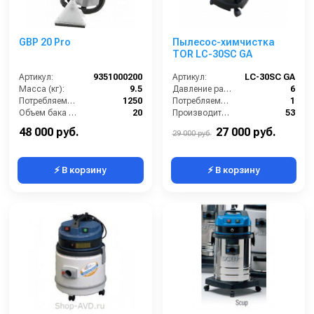
GBP 20 Pro
Пылесос-химчистка
TOR LC-30SC GA
Артикул:
9351000200
Артикул:
LC-30SC GA
Масса (кг):
9.5
Давление разбрызгивания (бар):
6
Потребляемая мощность (Вт):
1250
Потребляемая мощность (кВт):
1
Объем бака (л):
20
Производительность (л/ч):
53
Потребляемая мощность (кВт):
1250
Напряжение (В):
220
48 000 руб.
27 000 руб.
29 000 руб.
⚡ В корзину
⚡ В корзину