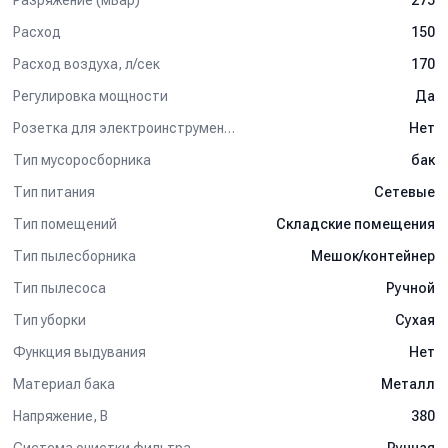
275
Расход
150
Расход воздуха, л/сек
170
Регулировка мощности
Да
Розетка для электроинструмента
Нет
Тип мусоросборника
бак
Тип питания
Сетевые
Тип помещений
Складские помещения
Тип пылесборника
Мешок/контейнер
Тип пылесоса
Ручной
Тип уборки
Сухая
Функция выдувания
Нет
Материал бака
Металл
Напряжение, В
380
Система очистки фильтра