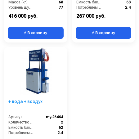
Масса (кг):
68
Емкость бака для мусора (л):
63
Уровень шума (дБ):
77
Потребляемая мощность (кВт):
2.4
Потребляемая мощность (кВт):
1.5
Регулировка силы всасывания:
Нет
416 000 руб.
267 000 руб.
⚡ В корзину
⚡ В корзину
+ вода + воздух
Артикул:
my.26464
Количество турбин (шт):
2
Емкость бака для мусора (л):
62
Потребляемая мощность (кВт):
2.4
Масса (кг):
180