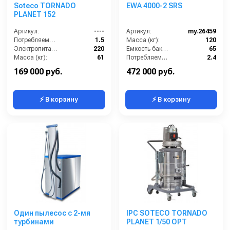
Soteco TORNADO
EWA 4000-2 SRS
PLANET 152
Артикул:
----
Артикул:
my.26459
Потребляемая мощность (кВт):
1.5
Масса (кг):
120
Электропитание (В):
220
Емкость бака для мусора (л):
65
Масса (кг):
61
Потребляемая мощность (кВт):
2.4
Размеры ДхШхВ (мм):
900x670x1450
Регулировка силы всасывания:
Нет
169 000 руб.
472 000 руб.
⚡ В корзину
⚡ В корзину
Один пылесос с 2-мя
IPC SOTECO TORNADO
турбинами
PLANET 1/50 OPT