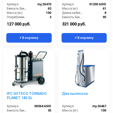
Артикул:
my.26470
Артикул:
01200 ASID
Емкость бака для мусора (л):
63
Масса (кг):
61
Масса (кг):
100
Длина кабеля (м):
8
Потребляемая мощность (кВт):
3
Емкость бака для мусора (л):
95
Количество турбин (шт):
2
Уровень шума (дБ):
67
127 000 руб.
321 000 руб.
⚡ В корзину
⚡ В корзину
IPC SOTECO TORNADO
Два пылесоса
PLANET 140 GL
Артикул:
00364 ASID
Артикул:
my.26467
Емкость бака для мусора (л):
35
Масса (кг):
100