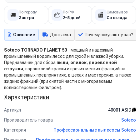
По городу
По РФ
Самовывоз
🚚
📦
🏬
Завтра
2–5 дней
Со склада
Описание
Доставка
Почему покупают у нас?
Soteco TORNADO PLANET 50
-
мощный и надежный
промышленный водопылесос для сухой и влажной уборки.
Предназначен для сбора
пыли
,
опилок
, д
еревянной
стружки
, порошковой краски и прочих мелких фракций на
промышленных предприятиях, в цехах и мастерских, а также
жидких фракций (при снятой части с многоразовым
полиэстеровым фильтром).
Характеристики
Артикул
40001 ASID
Производитель товара
Soteco
Категория
Профессиональные пылесосы Soteco
Подкатегория