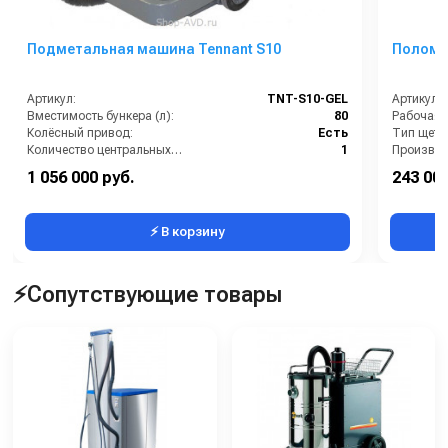
Подметальная машина Tennant S10
Поломо
Артикул:
TNT-S10-GEL
Артикул:
Вместимость бункера (л):
80
Рабочая 
Колёсный привод:
Есть
Тип щетк
Количество центральных мусоросборных валиков (шт):
1
Рабочая ширина (мм):
600
Страна-п
1 056 000 руб.
243 000
Система всасывания пыли:
Есть
Электропи
⚡ В корзину
⚡Сопутствующие товары