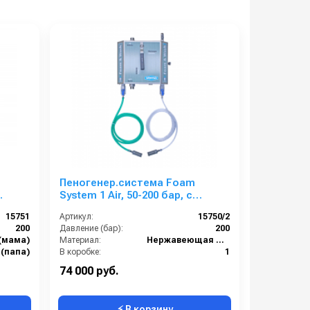
Пеногенер.система Foam
System 1 Air, 50-200 бар, с
во
подачей воздуха, на 2 ср-ва 3/8
15751
Артикул:
15750/2
ш. 3/8.ш.
200
Давление (бар):
200
(мама)
Материал:
Нержавеющая сталь
 (папа)
В коробке:
1
Нержавеющая сталь
Вес, кг:
4
74 000 руб.
⚡ В корзину