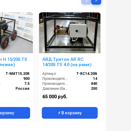
 H 15/200 TS
АВД Тритон AR RC
АВД Тритон H15/
ележке)
14/200 TS 4.0 (на раме)
5.5 TI (н
T-NMT15.20R
Артикул:
T-RС14.20N
Артикул:
):
900
Производительность (л/мин):
14
.):
7.5
Производительность (л/ч):
840
Россия
Давление (бар):
200
е (бар):
200
Напряжение (В):
380
65 000 руб.
75 000 ру
5.5
Страна-производитель:
Россия
корзину
⚡ В корзину
⚡ 