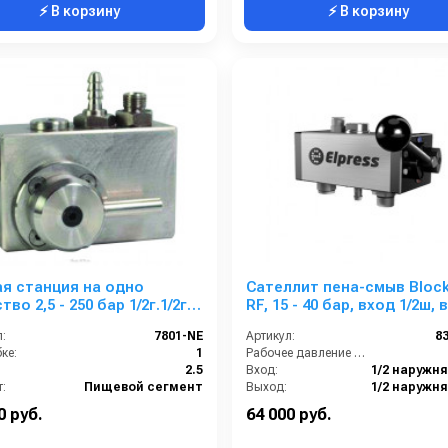
⚡ В корзину
⚡ В корзину
я станция на одно
Сателлит пена-смыв Block
во 2,5 - 250 бар 1/2г.1/2г.с
RF, 15 - 40 бар, вход 1/2ш,
чей воздуха
1/2 ш
:
7801-NE
Артикул:
8
ке:
1
Рабочее давление (бар):
2.5
Вход:
:
Пищевой сегмент
Выход:
Габаритные размеры, мм:
157x
0 руб.
64 000 руб.