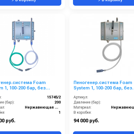
генер.система Foam
Пеногенер.система Foam
m 1, 100-200 бар, без
System 1, 100-200 бар, без
и воздуха, на 2 ср-ва 3/8
подачи воздуха, на 1 ср-во
:
15745/2
Артикул:
ш.
ш. 3/8ш.
е (бар):
200
Давление (бар):
ал:
Нержавеющая сталь
Материал:
ке:
1
В коробке:
4
Вес, кг:
00 руб.
94 000 руб.