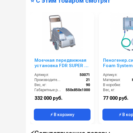
⭐ С этим товаром смотрят
Моечная передвижная
Пеногенер.с
установка FDR SUPER с
Foam System 
нанесением пены, на 1
бар, без под
Артикул:
50071
Артикул:
оператора , 150 бар, 21
воздуха, на 2
Производительность (л/мин):
21
Материал:
л/мин
БРС
Вес, кг:
90
В коробке:
Габаритные размеры, мм:
550x850x1000
Вес, кг:
Напряжение, В:
400
Габаритные размеры, мм:
332 000 руб.
77 000 руб.
Сегмент:
Пищевой сегмент
Давление (бар):
⚡ В корзину
⚡ В ко