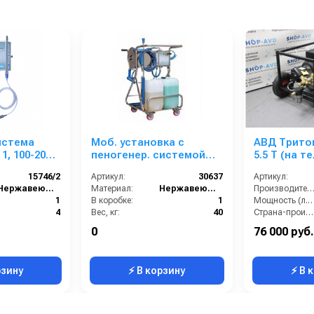
истема
Моб. установка с
АВД Тритон
1, 100-200
пеногенер. системой
5.5 T (на т
ачи
FOAM SYSTEM 1 100-200
15746/2
Артикул:
30637
Артикул:
 ср-ва БРС
бар, без подачи
Нержавеющая сталь
Материал:
Нержавеющая сталь
Производительность (л/ч
воздуха, на 1 ср-во
1
В коробке:
1
Мощность (л.с
4
Вес, кг:
40
Страна-производитель:
225x175x105
Габаритные размеры, мм:
580x1070x750
Рабочее давлени
0
76 000 руб.
200
Давление (бар):
200
Мощность (кВт):
рзину
⚡ В корзину
⚡ В 