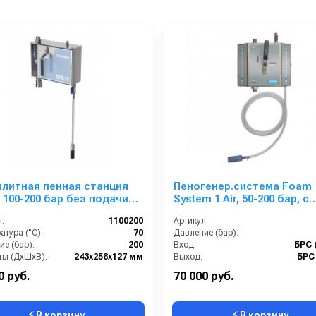
ллитная пенная станция
Пеногенер.система Foam
 100-200 бар без подачи
System 1 Air, 50-200 бар, с
уха
подачей воздуха, на 1 ср-
:
1100200
Артикул:
БРС БРС
тура (°C):
70
Давление (бар):
е (бар):
200
Вход:
БРС 
ты (ДхШхВ):
243х258х127 мм
Выход:
БРС
4
Материал:
0 руб.
70 000 руб.
⚡ В корзину
⚡ В корзину