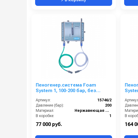
Пеногенер.система Foam
Пено
System 1, 100-200 бар, без
Syste
подачи воздуха, на 2 ср-ва БРС
подач
Артикул:
15746/2
Артикул
БРС
ш. 3/8
Давление (бар):
200
Давлени
Материал:
Нержавеющая сталь
Матери
В коробке:
1
В короб
Вес, кг:
4
Вес, кг:
77 000 руб.
164 0