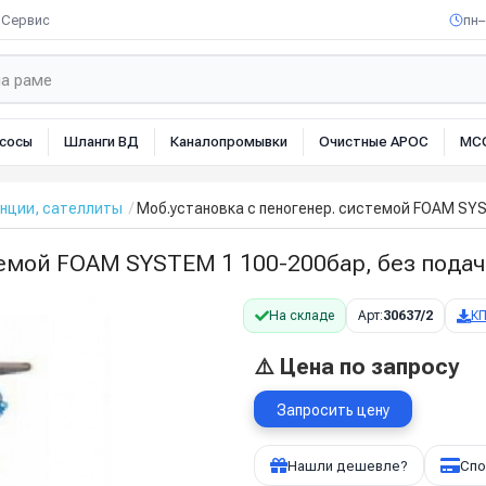
Сервис
пн–
сосы
Шланги ВД
Каналопромывки
Очистные АРОС
МС
нции, сателлиты
Моб.установка с пеногенер. системой FOAM SYST
емой FOAM SYSTEM 1 100-200бар, без подачи
На складе
Арт:
30637/2
К
⚠️ Цена по запросу
Запросить цену
Нашли дешевле?
Спо