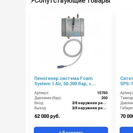
⚡Сопутствующие товары
Пеногенер.система Foam
Сате
System 1 Air, 50-200 бар, с
SPS-1
подачей воздуха, на 1 ср-во 3/8
возд
Артикул:
15750
Артикул
ш. 3/8.ш.
Давление (бар):
200
Темпера
Вход:
3/8 наружняя резьба
Давлени
Выход:
3/8 наружняя резьба
Габари
Материал:
Нержавеющая сталь
Вес, кг:
62 000 руб.
70 00
⚡ В корзину