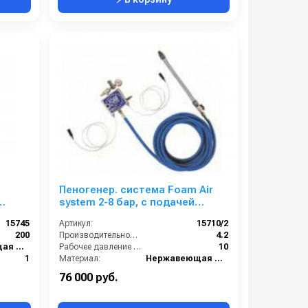
Пеногенер. система Foam Air
system 2-8 бар, с подачей
 3/8
воздуха, на 2 ср-ва с аксесс.
15745
Артикул:
15710/2
200
Производительность (л/мин):
4.2
Нержавеющая сталь
Рабочее давление (бар):
10
1
Материал:
Нержавеющая сталь
4
В коробке:
1
76 000 руб.