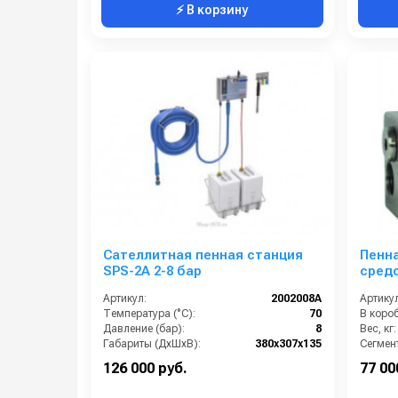
⚡ В корзину
Сателлитная пенная станция
Пенна
SPS-2A 2-8 бар
средст
пода
Артикул:
2002008A
Артикул
Температура (°C):
70
В короб
Давление (бар):
8
Вес, кг:
Габариты (ДхШхВ):
380х307х135
Сегмент
Материал корпуса:
Нержавеющая сталь AISI 304
126 000 руб.
77 00