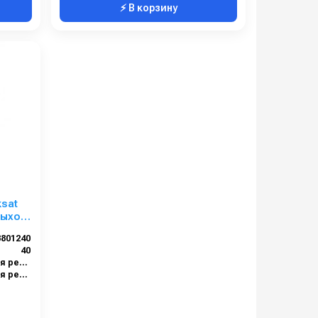
⚡ В корзину
sat
 выход
3801240
40
1/2 наружняя резьба
1/2 наружняя резьба
173x154