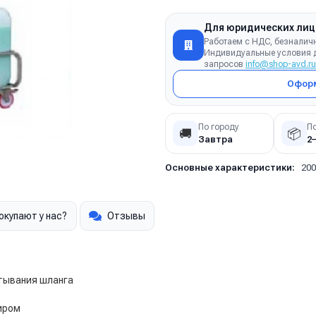
Для юридических лиц
Работаем с НДС, безналич
Индивидуальные условия д
запросов
info@shop-avd.ru
Оформ
По городу
П
🚚
📦
Завтра
2
Основные характеристики:
200
окупают у нас?
Отзывы
тывания шланга
иром