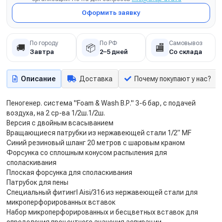
Оформить заявку
По городу
По РФ
Самовывоз
🚚
📦
🏬
Завтра
2–5 дней
Со склада
Описание
Доставка
Почему покупают у нас?
Пеногенер. система "Foam & Wash B.Р." 3-6 бар, с подачей
воздуха, на 2 ср-ва 1/2ш.1/2ш.
Версия с двойным всасыванием
Вращающиеся патрубки из нержавеющей стали 1/2” MF
Синий резиновый шланг 20 метров с шаровым краном
Форсунка со сплошным конусом распыления для
споласкивания
Плоская форсунка для споласкивания
Патрубок для пены
Специальный фитингl Aisi/316 из нержавеющей стали для
микроперфорированных вставок
Набор микроперфорированных и бесцветных вставок для