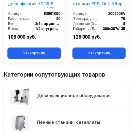
дезинфекция HC 35-B,
станция SPS-2A 2-8 бар
централизованный 80
бар, вход 3/8 ш, выход
Артикул:
83801050
Артикул:
2002008A
1/2 г
Рабочее давление (бар):
80
Температура (°C):
70
Вход:
3/8 наружняя резьба
Давление (бар):
8
Выход:
1/2 внутренняя резьба
Габариты (ДхШхВ):
380х307х135
Габаритные размеры, мм:
475x185x508
Материал корпуса:
Нержавеющая сталь AISI 304
106 000 руб.
126 000 руб.
⚡ В корзину
⚡ В корзину
Категории сопутствующих товаров
Дезинфекционное оборудование
Пенные станции, сателлиты