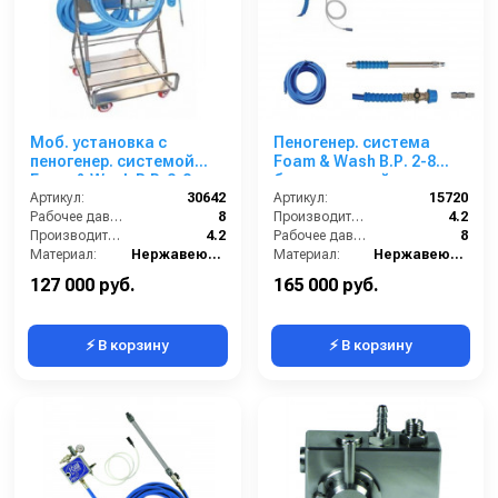
Моб. установка с
Пеногенер. система
пеногенер. системой
Foam & Wash B.Р. 2-8
Foam & Wash B.P. 2-8
бар, с подачей воздуха,
бар, с подачей воздуха,
Артикул:
30642
на 1 ср-во 1/2ш. 1/2ш.с
Артикул:
15720
на 1 ср-во
Рабочее давление (бар):
8
аксесс.
Производительность (л/мин):
4.2
Производительность (л/мин):
4.2
Рабочее давление (бар):
8
Материал:
Нержавеющая сталь
Материал:
Нержавеющая сталь
В коробке:
1
В коробке:
1
127 000 руб.
165 000 руб.
⚡ В корзину
⚡ В корзину