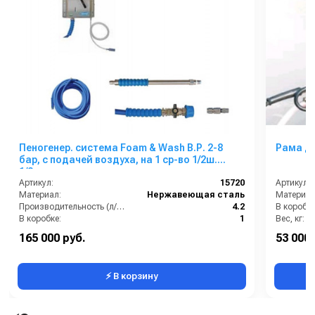
Пеногенер. система Foam & Wash B.Р. 2-8
Рама д
бар, с подачей воздуха, на 1 ср-во 1/2ш.
1/2ш.с аксесс.
Артикул:
15720
Артикул:
Материал:
Нержавеющая сталь
Материал
Производительность (л/мин):
4.2
В коробке
В коробке:
1
Вес, кг:
Вес, кг:
4.5
Сегмент:
165 000 руб.
53 000 
Габаритные размеры, мм:
195x185x55
⚡ В корзину