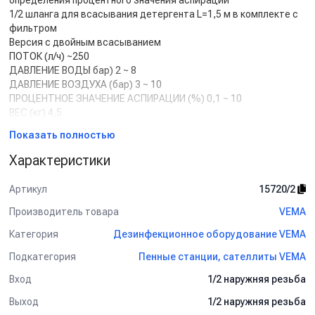
определения процентного значения аспирации
1/2 шланга для всасывания детергента L=1,5 м в комплекте с
фильтром
Версия с двойным всасыванием
ПОТОК (л/ч) ~250
ДАВЛЕНИЕ ВОДЫ бар) 2 ~ 8
ДАВЛЕНИЕ ВОЗДУХА (бар) 3 ~ 10
ПРОЦЕНТНОЕ ЗНАЧЕНИЕ АСПИРАЦИИ (%) 0,1 ~ 10
ВЕС (кг) 4,5
РАЗМЕРЫ ДxВxГ (мм) 195 x 185 x 55
Показать полностью
МАКСИМАЛЬНАЯ ТЕМПЕРАТУРА ВОДЫ НА ВХОДЕ 50 °C
Характеристики
Артикул
15720/2
Производитель товара
VEMA
Категория
Дезинфекционное оборудование VEMA
Подкатегория
Пенные станции, сателлиты VEMA
Вход
1/2 наружняя резьба
Выход
1/2 наружняя резьба