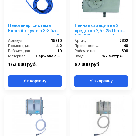
Пеногенер. система
Пенная станция на 2
Foam Air system 2-8 бар,
средства 2,5 - 250 бар
с подачей воздуха, на 1
1/2г.1/2г.с подачей
ср-во с аксесс.
Артикул:
15710
воздуха
Артикул:
7802
Производительность (л/мин):
4.2
Производительность (л/мин):
40
Рабочее давление (бар):
10
Рабочее давление (бар):
300
Материал:
Нержавеющая сталь
Вход:
1/2 внутренняя резьба
В коробке:
1
Выход:
1/2 внутренняя резьба
163 000 руб.
87 000 руб.
⚡ В корзину
⚡ В корзину