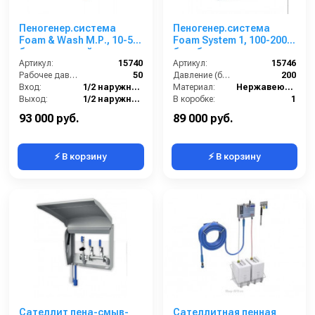
Пеногенер.система
Пеногенер.система
Foam & Wash М.Р., 10-50
Foam System 1, 100-200
бар, с подачей воздуха,
бар, без подачи
на 1 ср-во 1/2ш. 1/2ш.
Артикул:
15740
воздуха, на 1 ср-во БРС
Артикул:
15746
Рабочее давление (бар):
50
БРС
Давление (бар):
200
Вход:
1/2 наружняя резьба
Материал:
Нержавеющая сталь
Выход:
1/2 наружняя резьба
В коробке:
1
Материал:
Нержавеющая сталь
Вес, кг:
4
93 000 руб.
89 000 руб.
⚡ В корзину
⚡ В корзину
Сателлит пена-смыв-
Сателлитная пенная