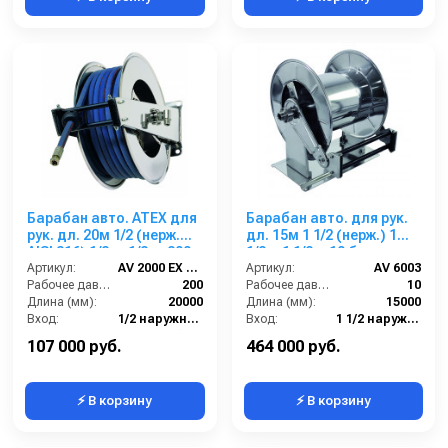
Барабан авто. ATEX для
Барабан авто. для рук.
рук. дл. 20м 1/2 (нерж.
дл. 15м 1 1/2 (нерж.) 1
AISI 316) 1/2ш. 1/2ш. 200
1/2ш.1 1/2ш.10 бар
бар
Артикул:
AV 2000 EX 316
Артикул:
AV 6003
Рабочее давление (бар):
200
Рабочее давление (бар):
10
Длина (мм):
20000
Длина (мм):
15000
Вход:
1/2 наружняя резьба
Вход:
1 1/2 наружняя резьба
Материал:
Нержавейка AISI 316
Выход:
1 1/2 наружняя резьба
107 000 руб.
464 000 руб.
⚡ В корзину
⚡ В корзину