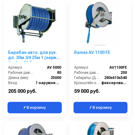
Барабан авто. для рук.
Ramex AV 1100 FE
дл. 30м 3/4 25м 1 (нерж.)
1ш.1ш. 80 бар
Артикул:
AV 5000
Артикул:
AV1100FE
Рабочее давление (бар):
80
Рабочее давление (бар):
200
Длина (мм):
25000
Габариты (ДхШхВ):
280x610x540
Вход:
1 наружняя резьба
Кронштейн катушки:
фиксированный
Выход:
1 наружняя резьба
Наличие шланга:
Нет
205 000 руб.
59 000 руб.
⚡ В корзину
⚡ В корзину