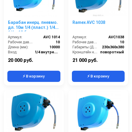
Барабан инерц. пневмо.
Ramex AVC 1038
дл. 10м 1/4 (пласт.) 1/4г.
1/4ш 10 бар
Артикул:
AVC 1014
Артикул:
AVC1038
Рабочее давление (бар):
10
Рабочее давление (бар):
10
Длина (мм):
10000
Габариты (ДхШхВ):
230x360x380
Вход:
1/4 внутренняя резьба
Кронштейн катушки:
поворотный
Выход:
1/4 наружняя резьба
Наличие шланга:
Есть
20 000 руб.
21 000 руб.
⚡ В корзину
⚡ В корзину