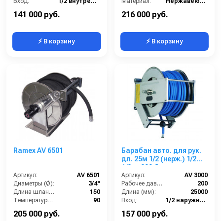
Вход:
1/2 внутренняя резьба
Материал:
Нержавеющая сталь
Материал:
Нержавейка AISI 304
В коробке:
1
141 000 руб.
216 000 руб.
⚡ В корзину
⚡ В корзину
Ramex AV 6501
Барабан авто. для рук.
дл. 25м 1/2 (нерж.) 1/2ш.
1/2ш. 200 бар
Артикул:
AV 6501
Артикул:
AV 3000
Диаметры (Ø):
3/4"
Рабочее давление (бар):
200
Длина шланга ВД (м):
150
Длина (мм):
25000
Температура (°C):
90
Вход:
1/2 наружняя резьба
Рабочее давление (бар):
20
Выход:
1/2 наружняя резьба
205 000 руб.
157 000 руб.