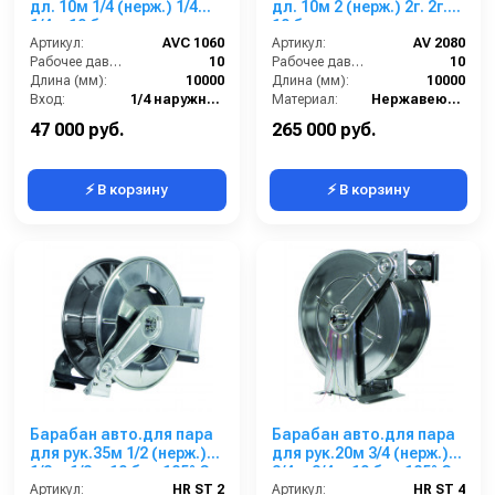
дл. 10м 1/4 (нерж.) 1/4ш.
дл. 10м 2 (нерж.) 2г. 2г.
1/4ш 10 бар
10 бар
Артикул:
AVC 1060
Артикул:
AV 2080
Рабочее давление (бар):
10
Рабочее давление (бар):
10
Длина (мм):
10000
Длина (мм):
10000
Вход:
1/4 наружняя резьба
Материал:
Нержавеющая сталь
Выход:
1/4 наружняя резьба
В коробке:
1
47 000 руб.
265 000 руб.
⚡ В корзину
⚡ В корзину
Барабан авто.для пара
Барабан авто.для пара
для рук.35м 1/2 (нерж.)
для рук.20м 3/4 (нерж.)
1/2 г .1/2 г. 10 бар 185° С
3/4 г. 3/4 г. 10 бар 185° С
Артикул:
HR ST 2
Артикул:
HR ST 4