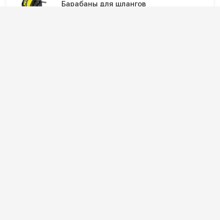
Барабаны для шлангов
Инерционные барабаны для шлангов
Инерционные катушки и барабаны для
автомоек
Подпишитесь на наши каналы и будьте в
курсе
Новинки оборудования, обзоры, акции и полезные советы — в
наших официальных каналах.