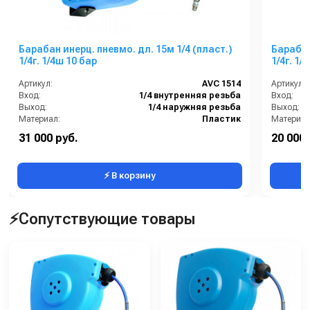
Барабан инерц. пневмо. дл. 15м 1/4 (пласт.)
Барабан
1/4г. 1/4ш 10 бар
1/4г. 1/
Артикул:
AVC 1514
Артикул:
Вход:
1/4 внутренняя резьба
Вход:
Выход:
1/4 наружняя резьба
Выход:
Материал:
Пластик
Материал
В коробке:
1
В коробке
31 000 руб.
20 000 
Вес, кг:
7.5
Вес, кг:
⚡ В корзину
⚡Сопутствующие товары