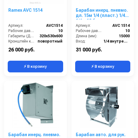
Ramex AVС 1514
Барабан инерц. пневмо.
дл. 15м 1/4 (пласт.) 1/4г.
1/4ш 10 бар
Артикул:
AVC1514
Артикул:
AVC 1514
Рабочее давление (бар):
10
Рабочее давление (бар):
10
Габариты (ДхШхВ):
320x530x600
Длина (мм):
15000
Кронштейн катушки:
поворотный
Вход:
1/4 внутренняя резьба
Наличие шланга:
Есть
Выход:
1/4 наружняя резьба
26 000 руб.
31 000 руб.
⚡ В корзину
⚡ В корзину
Барабан инерц. пневмо.
Барабан авто. для рук.