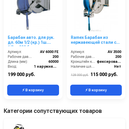
Барабан авто. для рук.
Ramex Барабан из
дл. 60м 1/2 (кр.) 1ш.
нержавеющей стали с
1/2ш. 200 бар.
инерционным
Артикул:
AV 6000 FE
механизмом AV 3500
Артикул:
AV 3500
Рабочее давление (бар):
200
Рабочее давление (бар):
200
Длина (мм):
60000
Кронштейн катушки:
фиксированный
Вход:
1 наружняя резьба
Наличие шланга:
Нет
Выход:
1/2 наружняя резьба
Тип катушки:
открытая
199 000 руб.
115 000 руб.
128 000 руб.
⚡ В корзину
⚡ В корзину
Категории сопутствующих товаров