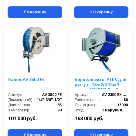
⚡ В корзину
⚡ В корзину
Ramex AV 3500 FE
Барабан авто. ATEX для
рук. дл. 18м 3/4 15м 1
(нерж. AISI 316) 1ш. 1ш.
Артикул:
AV 3500 FE
80 бар
Артикул:
AV 2300 EX 316
Диаметры (Ø):
1/4”-3/8”-1/2”
Рабочее давление (бар):
80
Длина шланга ВД (м):
35
Длина (мм):
18000
Температура (°C):
90
Вход:
1 наружняя резьба
Рабочее давление (бар):
200
Материал:
Нержавейка AISI 316
101 000 руб.
168 000 руб.
⚡ В корзину
⚡ В корзину