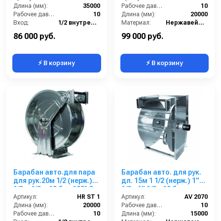
Длина (мм):
35000
Рабочее давление (бар):
10
Рабочее давление (бар):
10
Длина (мм):
20000
Вход:
1/2 внутренняя резьба
Материал:
Нержавейка AISI 304
Материал:
Нержавейка AISI 304
В коробке:
1
86 000 руб.
99 000 руб.
⚡ В корзину
⚡ В корзину
Барабан авто.для пара
Барабан авто. для рук.
для рук.20м 1/2 (нерж.)
дл. 15м 1 1/2 (нерж.) 1”
1/2 г. 1/2 г. 10 бар 185° С
1/2г. 1” 1/2г. 10 бар
Артикул:
HR ST 1
Артикул:
AV 2070
Длина (мм):
20000
Рабочее давление (бар):
10
Рабочее давление (бар):
10
Длина (мм):
15000