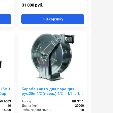
Есть
Выход:
1/4 наружняя резьба
31 000 руб.
⚡ В корзину
 15м 1
Барабан авто.для пара для
 бар
рук.20м 1/2 (нерж.) 1/2 г. 1/2 г. 10
бар 185° С
AV 6003
Артикул:
HR ST 1
10
Длина (мм):
20000
15000
Рабочее давление (бар):
10