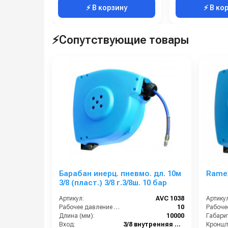
⚡ В корзину
⚡ В ко
⚡Сопутствующие товары
Барабан инерц. пневмо. дл. 10м
Ramex
3/8 (пласт.) 3/8 г.3/8ш. 10 бар
Артикул:
AVC 1038
Артикул
Рабочее давление (бар):
10
Длина (мм):
10000
Габари
Вход:
3/8 внутренняя резьба
Кроншт