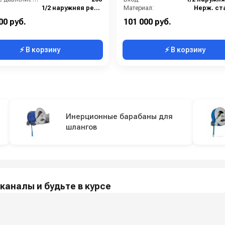
1/2 наружняя резьба
Материал:
Нерж. ст
ал:
Нержавейка AISI 316
В коробке:
00 руб.
101 000 руб.
⚡ В корзину
⚡ В корзину
Инерционные барабаны для
шлангов
каналы и будьте в курсе
акции и полезные советы — в наших официальных каналах.