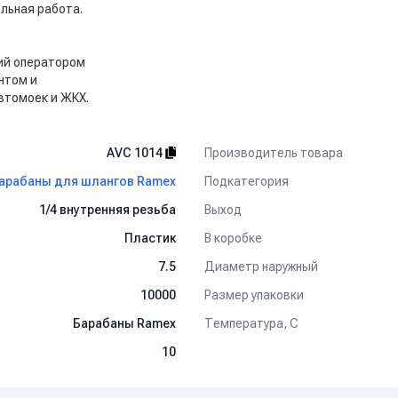
льная работа.
ий оператором
нтом и
втомоек и ЖКХ.
Производитель товара
AVC 1014
Подкатегория
арабаны для шлангов Ramex
Выход
1/4 внутренняя резьба
В коробке
Пластик
Диаметр наружный
7.5
Размер упаковки
10000
Температура, C
Барабаны Ramex
10