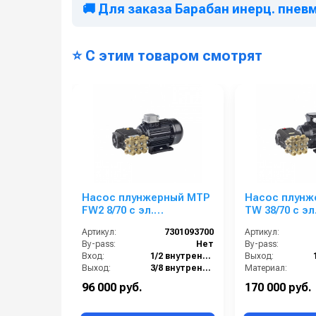
🚚 Для заказа Барабан инерц. пневмо.
⭐ С этим товаром смотрят
Насос плунжерный MTP
Насос плунж
FW2 8/70 с эл.
TW 38/70 с эл
двигателем 1 кВт
двигателем 5
Артикул:
7301093700
Артикул:
220/380 В
220/380 В
By-pass:
Нет
By-pass:
Вход:
1/2 внутренняя резьба
Выход:
Выход:
3/8 внутренняя резьба
Материал:
Материал:
Латунь
Производительность (л/мин):
96 000 руб.
170 000 руб.
Производительность (л/мин):
8
В коробке: