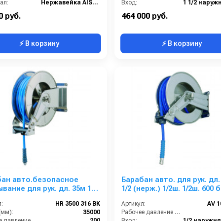
ал:
Нержавейка AISI 304
Вход:
ке:
1
Выход:
0 руб.
464 000 руб.
⚡ В корзину
⚡ В корзину
бан авто.безопасное
Барабан авто. для рук. дл.
я рук. дл. 35м 1/2
1/2 (нерж.) 1/2ш. 1/2ш. 600 
AISI 316.) 1/2ш.1/2ш. 200
:
HR 3500 316 BK
Артикул:
AV 1
(мм):
35000
Рабочее давление (бар):
Рабочее давление (бар):
200
Вход: