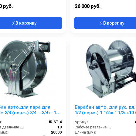
е шланга:
Есть
Наличие шланга:
0 руб.
26 000 руб.
⚡ В корзину
⚡ В корзину
ан авто.для пара для
Барабан авто. для рук. дл.
м 3/4 (нерж.) 3/4 г. 3/4 г. 10
1/2 (нерж.) 1 1/2ш.1 1/2ш.10
85° С
:
HR ST 4
Артикул:
Рабочее давление (бар):
10
Рабочее давление (бар):
(мм):
20000
Длина (мм):