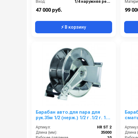
Вход:
1/4 наружняя резьба
Матери
Выход:
1/4 наружняя резьба
В короб
47 000 руб.
99 00
⚡ В корзину
Барабан авто.для пара для
Бара
рук.35м 1/2 (нерж.) 1/2 г .1/2 г. 10
сматывание дл
бар 185° С
(нерж 
Артикул:
HR ST 2
Артикул
бар
Длина (мм):
35000
Длина 
Рабочее давление (бар):
10