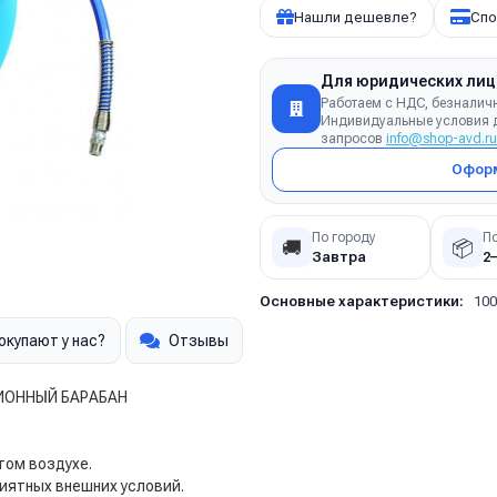
Нашли дешевле?
Спо
Для юридических лиц
Работаем с НДС, безналич
Индивидуальные условия д
запросов
info@shop-avd.ru
Оформ
По городу
П
🚚
📦
Завтра
2
Основные характеристики:
100
окупают у нас?
Отзывы
ИОННЫЙ БАРАБАН
том воздухе.
иятных внешних условий.