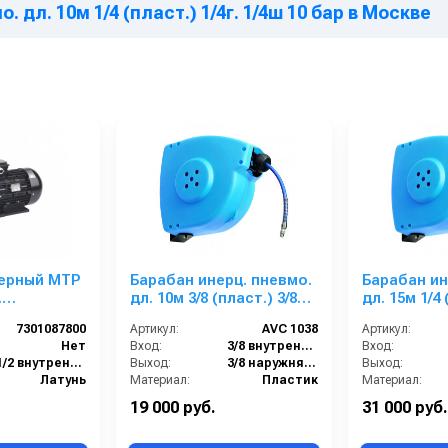
 дл. 10м 1/4 (пласт.) 1/4г. 1/4ш 10 бар в Москве
ерный MTP
Барабан инерц. пневмо.
Барабан ин
.
дл. 10м 3/8 (пласт.) 3/8
дл. 15м 1/4 
 кВт
г.3/8ш. 10 бар
1/4ш 10 бар
7301087800
Артикул:
AVC 1038
Артикул:
Нет
Вход:
3/8 внутренняя резьба
Вход:
1/2 внутренняя резьба
Выход:
3/8 наружняя резьба
Выход:
Латунь
Материал:
Пластик
Материал:
38
В коробке:
1
В коробке:
19 000 руб.
31 000 руб.
1
Вес, кг:
7.5
Вес, кг: