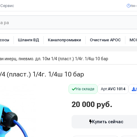
Сервис
пн–
сосы
Шланги ВД
Каналопромывки
Очистные АРОС
МС
н инерц. пневмо. дл. 10м 1/4 (пласт.) 1/4г. 1/4ш 10 бар
4 (пласт.) 1/4г. 1/4ш 10 бар
На складе
Арт:
AVC 1014
20 000 руб.
Купить сейчас