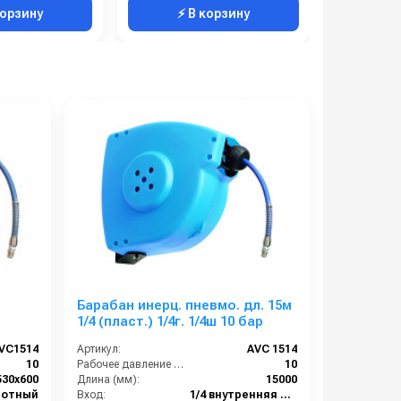
корзину
⚡ В корзину
⚡ 
Барабан инерц. пневмо. дл. 15м
1/4 (пласт.) 1/4г. 1/4ш 10 бар
VC1514
Артикул:
AVC 1514
10
Рабочее давление (бар):
10
530x600
Длина (мм):
15000
ротный
Вход:
1/4 внутренняя резьба