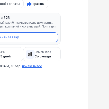
собы оплаты
Гарантия
 и B2B
ный расчёт, закрывающие документы.
ля компаний и организаций. Почта для
ить заявку
о РФ
Самовывоз
🏬
–5 дней
Со склада
00 мм, 10 бар,
показать все