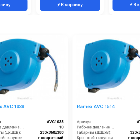
рзину
⚡ В корзину
⚡ В 
 AVC 1038
Ramex AVС 1514
:
AVC1038
Артикул:
A
Рабочее давление (бар):
10
Рабочее давление (бар):
ты (ДхШхВ):
230x360x380
Габариты (ДхШхВ):
320x
ейн катушки:
поворотный
Кронштейн катушки:
пово