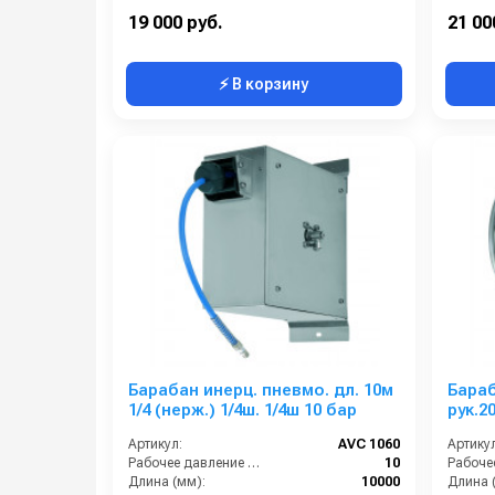
Выход:
3/8 наружняя резьба
Наличи
19 000 руб.
21 00
⚡ В корзину
Барабан инерц. пневмо. дл. 10м
Бараб
1/4 (нерж.) 1/4ш. 1/4ш 10 бар
рук.20
бар 1
Артикул:
AVC 1060
Артикул
Рабочее давление (бар):
10
Длина (мм):
10000
Длина 