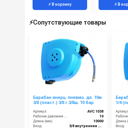
⚡ В корзину
⚡ В ко
⚡Сопутствующие товары
Барабан инерц. пневмо. дл. 10м
Бараб
3/8 (пласт.) 3/8 г.3/8ш. 10 бар
1/4 (п
Артикул:
AVC 1038
Артикул
Рабочее давление (бар):
10
Длина (мм):
10000
Длина 
Вход:
3/8 внутренняя резьба
Вход: