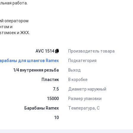
льная работа.
ий оператором
нтом и
втомоек и ЖКХ.
Производитель товара
AVC 1514
Подкатегория
арабаны для шлангов Ramex
Выход
1/4 внутренняя резьба
В коробке
Пластик
Диаметр наружный
7.5
Размер упаковки
15000
Температура, C
Барабаны Ramex
10