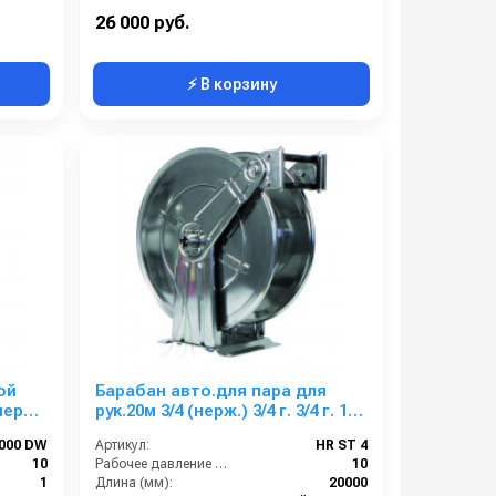
Есть
Наличие шланга:
Есть
26 000 руб.
⚡ В корзину
ой
Барабан авто.для пара для
нерж.)
рук.20м 3/4 (нерж.) 3/4 г. 3/4 г. 10
бар 185° С
1000 DW
Артикул:
HR ST 4
10
Рабочее давление (бар):
10
1
Длина (мм):
20000