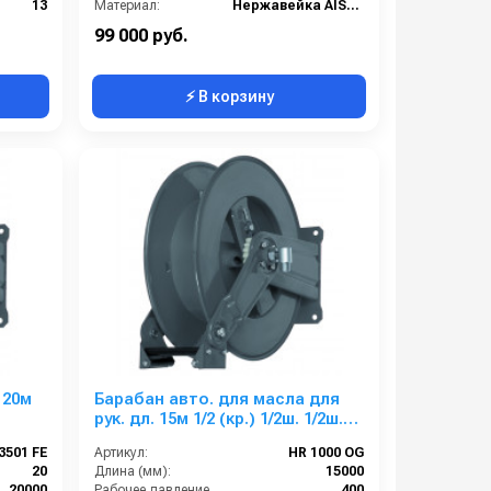
13
Материал:
Нержавейка AISI 304
егмент
В коробке:
1
99 000 руб.
⚡ В корзину
 20м
Барабан авто. для масла для
рук. дл. 15м 1/2 (кр.) 1/2ш. 1/2ш.
400 бар
3501 FE
Артикул:
HR 1000 OG
20
Длина (мм):
15000
20000
Рабочее давление (бар):
400