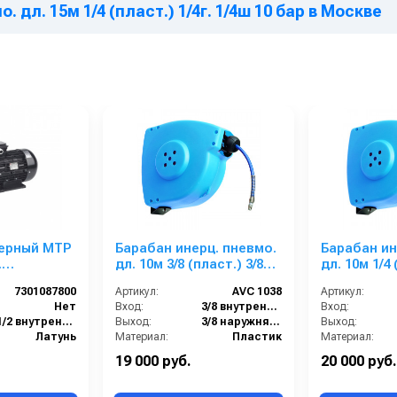
 дл. 15м 1/4 (пласт.) 1/4г. 1/4ш 10 бар в Москве
ерный MTP
Барабан инерц. пневмо.
Барабан ин
.
дл. 10м 3/8 (пласт.) 3/8
дл. 10м 1/4 
 кВт
г.3/8ш. 10 бар
1/4ш 10 бар
7301087800
Артикул:
AVC 1038
Артикул:
Нет
Вход:
3/8 внутренняя резьба
Вход:
1/2 внутренняя резьба
Выход:
3/8 наружняя резьба
Выход:
Латунь
Материал:
Пластик
Материал:
38
В коробке:
1
В коробке:
19 000 руб.
20 000 руб.
1
Вес, кг:
7.5
Вес, кг: