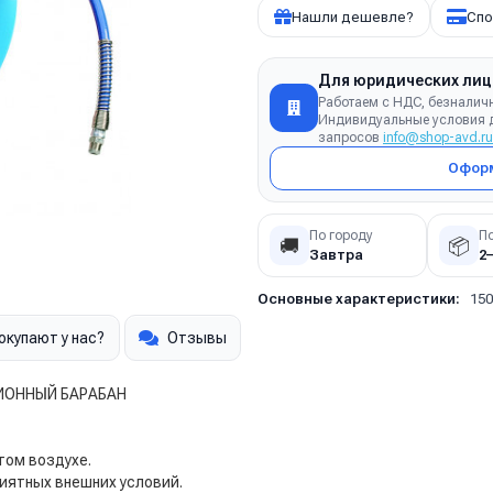
Нашли дешевле?
Спо
Для юридических лиц
Работаем с НДС, безналич
Индивидуальные условия д
запросов
info@shop-avd.ru
Оформ
По городу
П
🚚
📦
Завтра
2
Основные характеристики:
150
окупают у нас?
Отзывы
ИОННЫЙ БАРАБАН
том воздухе.
иятных внешних условий.