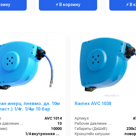
рзину
⚡ В корзину
⚡ В 
ан инерц. пневмо. дл. 10м
Ramex AVC 1038
ласт.) 1/4г. 1/4ш 10 бар
:
AVC 1014
Артикул:
A
Рабочее давление (бар):
10
Рабочее давление (бар):
(мм):
10000
Габариты (ДхШхВ):
230x
1/4 внутренняя резьба
Кронштейн катушки:
пово