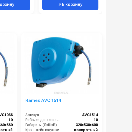
корзину
⚡ В корзину
⚡ 
Ramex AVС 1514
VC1038
Артикул:
AVC1514
10
Рабочее давление (бар):
10
360x380
Габариты (ДхШхВ):
320x530x600
ротный
Кронштейн катушки:
поворотный