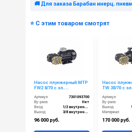
🚚 Для заказа Барабан инерц. пневмо.
⭐ С этим товаром смотрят
Насос плунжерный MTP
Насос плунж
FW2 8/70 с эл.
TW 38/70 с эл
двигателем 1 кВт
двигателем 5
Артикул:
7301093700
Артикул:
220/380 В
220/380 В
By-pass:
Нет
By-pass:
Вход:
1/2 внутренняя резьба
Выход:
Выход:
3/8 внутренняя резьба
Материал:
Материал:
Латунь
Производительность (л/мин):
96 000 руб.
170 000 руб.
Производительность (л/мин):
8
В коробке: