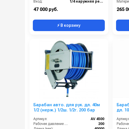
Вход:
1/4 наружняя резьба
Матери
Выход:
1/4 наружняя резьба
В короб
47 000 руб.
265 0
⚡ В корзину
Барабан авто. для рук. дл. 40м
Бараб
1/2 (нерж.) 1/2ш. 1/2г. 200 бар
Артикул:
AV 4500
Артикул
Рабочее давление (бар):
200
Длина (мм):
40000
Длина 