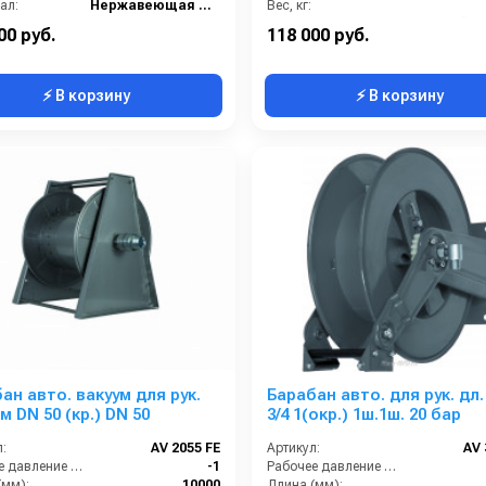
ал:
Нержавеющая сталь
Вес, кг:
ке:
1
Сегмент:
Пищевой с
00 руб.
118 000 руб.
⚡ В корзину
⚡ В корзину
ан авто. вакуум для рук.
Барабан авто. для рук. дл.
дл. 10м DN 50 (кр.) DN 50
3/4 1(окр.) 1ш.1ш. 20 бар
:
AV 2055 FE
Артикул:
AV 
Рабочее давление (бар):
-1
Рабочее давление (бар):
(мм):
10000
Длина (мм):