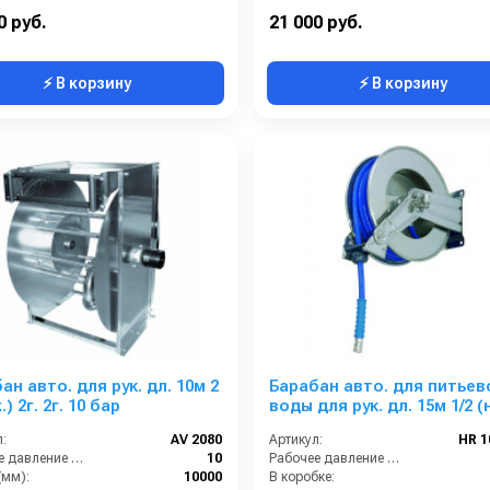
1/4 наружняя резьба
Наличие шланга:
0 руб.
21 000 руб.
⚡ В корзину
⚡ В корзину
ан авто. для рук. дл. 10м 2
Барабан авто. для питьев
) 2г. 2г. 10 бар
воды для рук. дл. 15м 1/2 (
1/2ш. 1/2ш. 10 бар
:
AV 2080
Артикул:
HR 
Рабочее давление (бар):
10
Рабочее давление (бар):
(мм):
10000
В коробке: