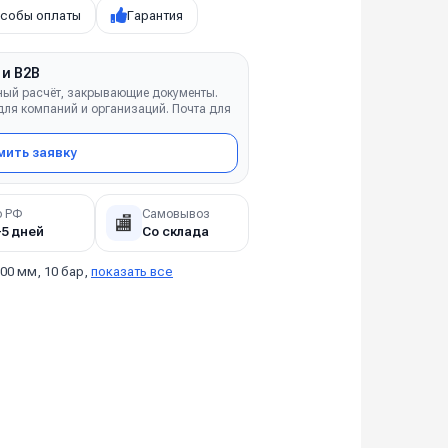
собы оплаты
Гарантия
 и B2B
ный расчёт, закрывающие документы.
ля компаний и организаций. Почта для
ить заявку
о РФ
Самовывоз
🏬
–5 дней
Со склада
00 мм, 10 бар,
показать все