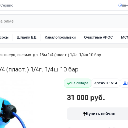
Сервис
пн–
сосы
Шланги ВД
Каналопромывки
Очистные АРОС
МС
н инерц. пневмо. дл. 15м 1/4 (пласт.) 1/4г. 1/4ш 10 бар
4 (пласт.) 1/4г. 1/4ш 10 бар
На складе
Арт:
AVC 1514
31 000 руб.
Купить сейчас