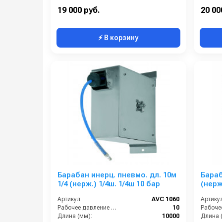
Выход:
3/8 наружняя резьба
Выход:
19 000 руб.
20 00
⚡ В корзину
Барабан инерц. пневмо. дл. 10м
Бараб
1/4 (нерж.) 1/4ш. 1/4ш 10 бар
(нерж.
Артикул:
AVC 1060
Артикул
Рабочее давление (бар):
10
Длина (мм):
10000
Длина 