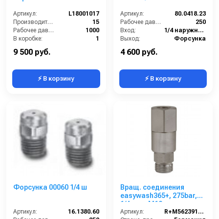
Артикул:
L18001017
Артикул:
80.0418.23
Производительность (л/мин):
15
Рабочее давление (бар):
250
Рабочее давление (бар):
1000
Вход:
1/4 наружняя резьба
В коробке:
1
Выход:
Форсунка
Вес, кг:
0.1
Материал:
Нержавеющая сталь
9 500 руб.
4 600 руб.
⚡ В корзину
⚡ В корзину
Форсунка 00060 1/4 ш
Вращ. соединения
easywash365+, 275bar,
1/4внут-M18внеш,
Артикул:
16.1380.60
нерж.сталь
Артикул:
R+M562391630