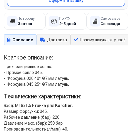
Оформить заявку
По городу
По РФ
Самовывоз
🚚
📦
🏬
Завтра
2–5 дней
Со склада
Описание
Доставка
Почему покупают у нас?
Краткое описание:
Трехпозиционное сопло:
- Прямое сопло 045.
- Форсунка 020 40º Ø7 мм латунь.
- Форсунка 045 25º Ø7 мм латунь.
Технические характеристики:
Вход: M18x1,5 F гайка для
Karcher
.
Размер форсунки: 045.
Рабочее давление (бар): 220.
Давление макс. (бар): 250 бар.
Производительность (л/мин): 40.