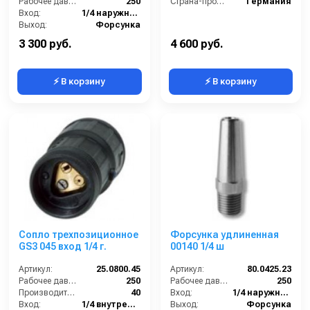
Рабочее давление (бар):
250
Страна-производитель:
Германия
Вход:
1/4 наружняя резьба
Выход:
Форсунка
Материал:
Нержавеющая сталь
3 300 руб.
4 600 руб.
⚡ В корзину
⚡ В корзину
Сопло трехпозиционное
Форсунка удлиненная
GS3 045 вход 1/4 г.
00140 1/4 ш
Артикул:
25.0800.45
Артикул:
80.0425.23
Рабочее давление (бар):
250
Рабочее давление (бар):
250
Производительность (л/мин):
40
Вход:
1/4 наружняя резьба
Вход:
1/4 внутренняя резьба
Выход:
Форсунка