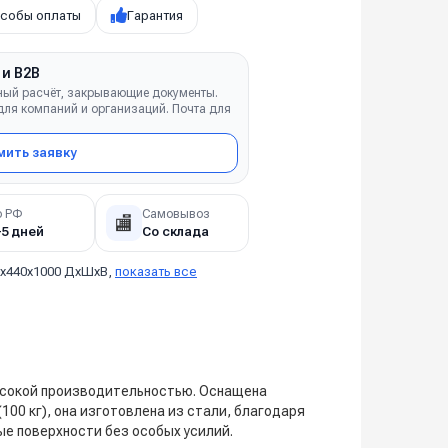
собы оплаты
Гарантия
 и B2B
ный расчёт, закрывающие документы.
ля компаний и организаций. Почта для
ить заявку
о РФ
Самовывоз
🏬
–5 дней
Со склада
0х440х1000 ДхШхВ,
показать все
ысокой производительностью. Оснащена
00 кг), она изготовлена из стали, благодаря
е поверхности без особых усилий.