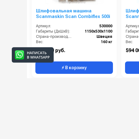
Шлифовальная машина
Шлиф
Scanmaskin Scan Combiflex 500i
Scanm
RS
Артикул:
530000
Артикул
Габариты (ДхШхВ):
1150х530х1100
Габари
Страна-производитель:
Швеция
Вес:
160 кг
Вес:
796 000 руб.
594 0
⚡ В корзину