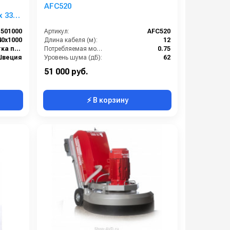
AFC520
x 330
501000
Артикул:
AFC520
40х1000
Длина кабеля (м):
12
общая чистка полов
Потребляемая мощность (кВт):
0.75
Швеция
Уровень шума (дБ):
62
70 кг
Масса (кг):
25
51 000 руб.
⚡ В корзину