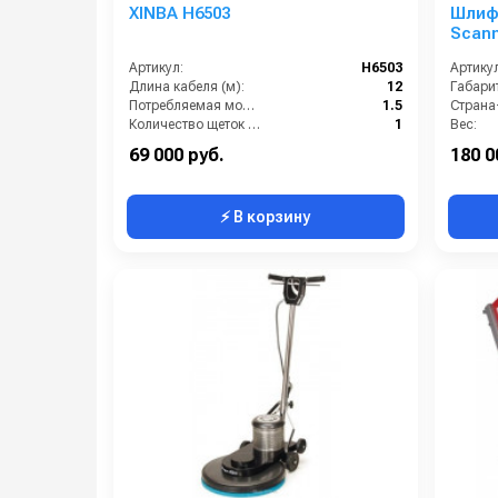
XINBA H6503
Шлиф
Scanm
Hand
Артикул:
H6503
Артикул
Длина кабеля (м):
12
Габари
Потребляемая мощность (кВт):
1.5
Количество щеток (шт):
1
Вес:
Масса (кг):
37.9
69 000 руб.
180 0
⚡ В корзину