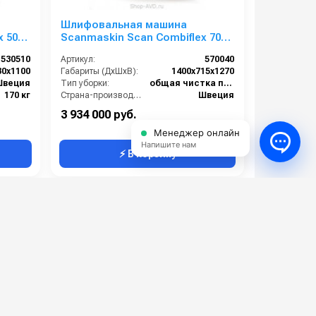
Шлифовальная машина
x 500
Scanmaskin Scan Combiflex 700
RC (570040)
530510
Артикул:
570040
30х1100
Габариты (ДхШхВ):
1400х715х1270
Швеция
Тип уборки:
общая чистка полов
170 кг
Страна-производитель:
Швеция
Вес:
460 кг
3 934 000 руб.
Менеджер онлайн
Напишите нам
⚡ В корзину