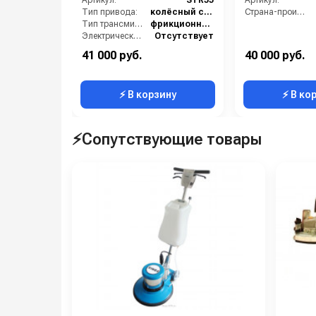
Артикул:
STR55
Артикул:
Тип привода:
колёсный самоходный
Страна-производитель:
Тип трансмиссии:
фрикционный диск
Электрический стартер:
Отсутствует
Блокировка колёс:
Отсутствует
41 000 руб.
40 000 руб.
Галогеновая фара:
Нет
⚡ В корзину
⚡ В ко
⚡Сопутствующие товары