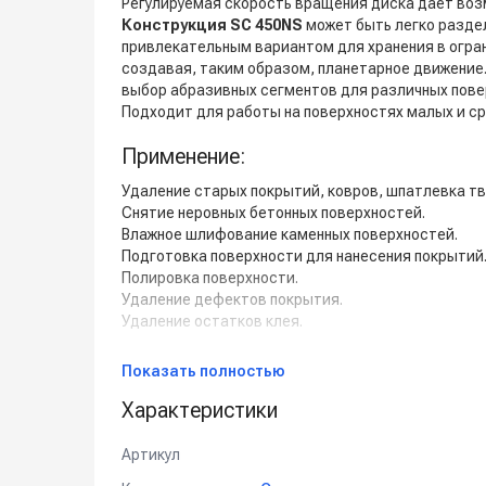
Регулируемая скорость вращения диска дает возм
Конструкция SC 450NS
может быть легко раздел
привлекательным вариантом для хранения в огра
создавая, таким образом, планетарное движение
выбор абразивных сегментов для различных пове
Подходит для работы на поверхностях малых и с
Применение:
Удаление старых покрытий, ковров, шпатлевка т
Снятие неровных бетонных поверхностей.
Влажное шлифование каменных поверхностей.
Подготовка поверхности для нанесения покрытий
Полировка поверхности.
Удаление дефектов покрытия.
Удаление остатков клея.
Обратите внимание:
Показать полностью
* Шлифовальная машина SC 450NS предназначена
Характеристики
Видео-демонстрация возможностей шлифоваль
Артикул