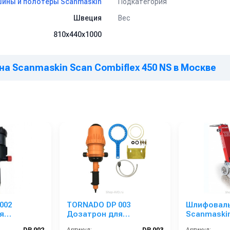
Подкатегория
ины и полотеры Scanmaskin
Вес
Швеция
810х440х1000
 Scanmaskin Scan Combiflex 450 NS в Москве
002
TORNADO DP 003
Шлифоваль
я
Дозатрон для
Scanmaski
автомойки
Combiflex 3