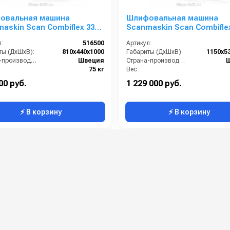
овальная машина
Шлифовальная машина
askin Scan Combiflex 330
Scanmaskin Scan Combifle
PD
:
516500
Артикул:
ты (ДхШхВ):
810х440х1000
Габариты (ДхШхВ):
1150х5
Страна-производитель:
Швеция
Страна-производитель:
75 кг
Вес:
00 руб.
1 229 000 руб.
⚡ В корзину
⚡ В корзину