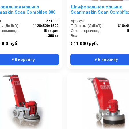
овальная машина
Шлифовальная машина
askin Scan Combiflex 800
Scanmaskin Scan Combifle
:
581000
Артикул:
ты (ДхШхВ):
1120х820х1500
Габариты (ДхШхВ):
810x4
Страна-производитель:
Швеция
Страна-производитель:
380 кг
Вес:
 000 руб.
511 000 руб.
⚡ В корзину
⚡ В корзину