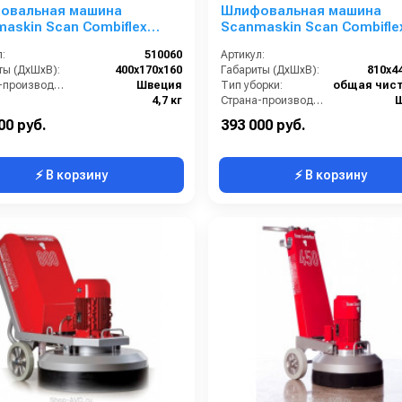
овальная машина
Шлифовальная машина
askin Scan Combiflex
Scanmaskin Scan Combifle
yman 125
(501000)
:
510060
Артикул:
ты (ДхШхВ):
400х170х160
Габариты (ДхШхВ):
810х4
Страна-производитель:
Швеция
Тип уборки:
4,7 кг
Страна-производитель:
Вес:
00 руб.
393 000 руб.
⚡ В корзину
⚡ В корзину