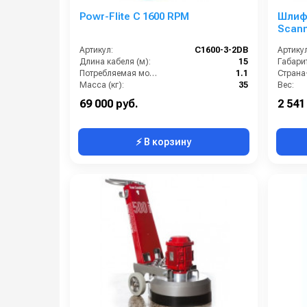
Powr-Flite C 1600 RPM
Шлиф
Scanm
Артикул:
C1600-3-2DB
Артикул
Длина кабеля (м):
15
Габари
Потребляемая мощность (кВт):
1.1
Масса (кг):
35
Вес:
Частота вращения щетки (об/мин):
1500
69 000 руб.
2 541
⚡ В корзину