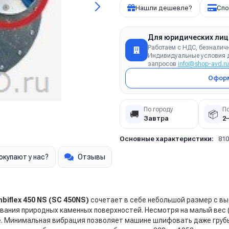
Нашли дешевле?
Спо
Для юридических лиц
Работаем с НДС, безналич
Индивидуальные условия д
запросов
info@shop-avd.ru
Оформ
По городу
П
🚚
📦
Завтра
2
Основные характеристики:
81
окупают у нас?
Отзывы
biflex 450 NS (SC 450NS)
сочетает в себе небольшой размер с в
вания природных каменных поверхностей. Несмотря на малый вес (1
те. Минимальная вибрация позволяет машине шлифовать даже грубы