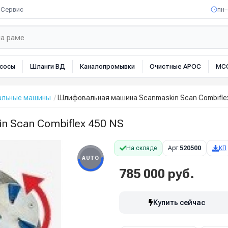
Сервис
пн–
сосы
Шланги ВД
Каналопромывки
Очистные АРОС
МС
льные машины
Шлифовальная машина Scanmaskin Scan Combifle
 Scan Combiflex 450 NS
На складе
Арт:
520500
КП
AUTO
785 000 руб.
Купить сейчас