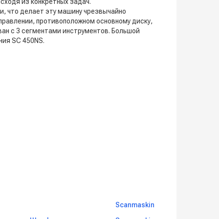
сходя из конкретных задач.
и, что делает эту машину чрезвычайно
правлении, противоположном основному диску,
ан с 3 сегментами инструментов. Большой
ния SC 450NS.
Scanmaskin