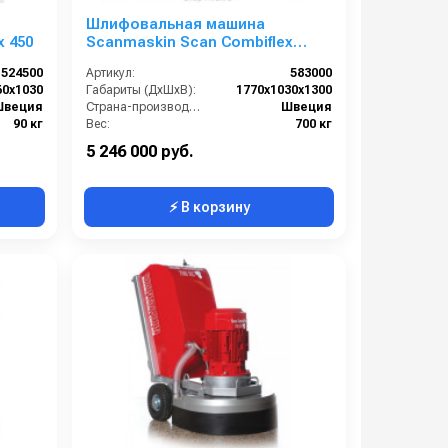
Шлифовальная машина
x 450
Scanmaskin Scan Combiflex
1000RC
524500
Артикул:
583000
60x1030
Габариты (ДхШхВ):
1770х1030х1300
Швеция
Страна-производитель:
Швеция
90 кг
Вес:
700 кг
5 246 000 руб.
⚡ В корзину