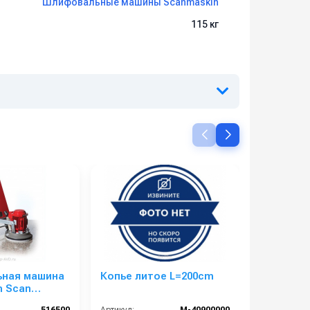
Шлифовальные машины Scanmaskin
115 кг
ная машина
Копье литое L=200cm
Держате
n Scan
нерж. ста
30 RS
образное