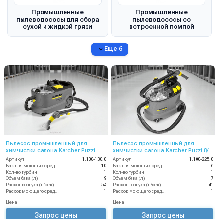
Промышленные
Промышленные
пылеводососы для сбора
пылеводососы со
сухой и жидкой грязи
встроенной помпой
Еще 6
Пылесос промышленный для
Пылесос промышленный для
химчистки салона Karcher Puzzi
химчистки салона Karcher Puzzi 8/1
10/1
C
Артикул
1.100-130.0
Артикул
1.100-225.0
Бак для моющих средств
10
Бак для моющих средств
6
Кол-во турбин
1
Кол-во турбин
1
Объем бака (л)
9
Объем бака (л)
7
Расход воздуха (л/сек)
54
Расход воздуха (л/сек)
41
Расход моющего средства
1
Расход моющего средства
1
Цена
Цена
Запрос цены
Запрос цены