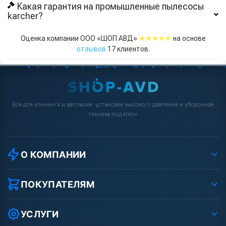
Какая гарантия на промышленные пылесосы
karcher?
★★★★★
Оценка компании ООО «ШОП АВД»
на основе
отзывов
17
клиентов.
Всё для клининга и автомоек: установки высокого давления и уборочная
техника под ключ.
О КОМПАНИИ
О компании
Реквизиты ООО «Шоп АВД»
ПОКУПАТЕЛЯМ
Защита данных клиента
Как заказать?
Условия соглашения
Оплата
УСЛУГИ
Вакансии
Доставка