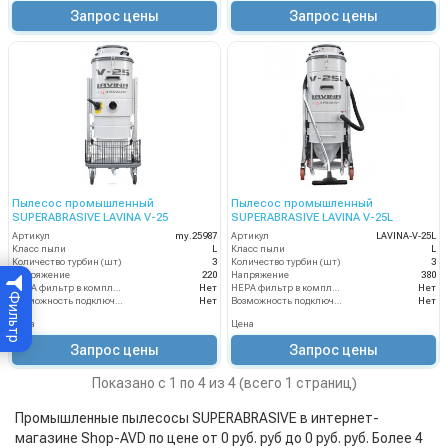
Запрос цены
Запрос цены
Пылесос промышленный
Пылесос промышленный
SUPERABRASIVE LAVINA V-25
SUPERABRASIVE LAVINA V-25L
Артикул
my.25987
Артикул
LAVINA-V-25L
Класс пыли
L
Класс пыли
L
Количество турбин (шт)
3
Количество турбин (шт)
3
Напряжение
220
Напряжение
380
HEPA фильтр в комплекте
Нет
HEPA фильтр в комплекте
Нет
Фильтр
Возможность подключения электрощетки
Нет
Возможность подключения электрощетки
Нет
Цена
Цена
Запрос цены
Запрос цены
Показано с 1 по 4 из 4 (всего 1 страниц)
Промышленные пылесосы SUPERABRASIVE в интернет-
магазине Shop-AVD по цене от 0 руб. руб до 0 руб. руб. Более 4