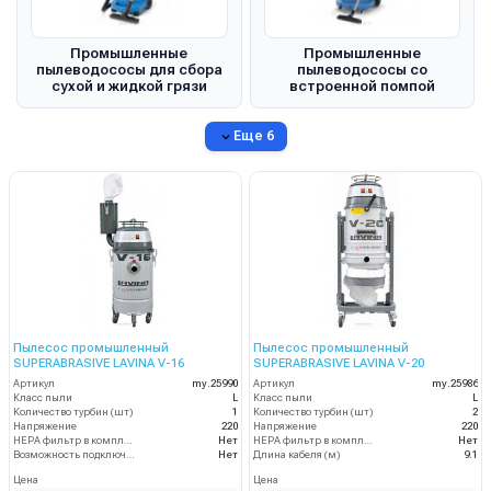
Промышленные
Промышленные
пылеводососы для сбора
пылеводососы со
сухой и жидкой грязи
встроенной помпой
Еще 6
Пылесос промышленный
Пылесос промышленный
SUPERABRASIVE LAVINA V-16
SUPERABRASIVE LAVINA V-20
Артикул
my.25990
Артикул
my.25986
Класс пыли
L
Класс пыли
L
Количество турбин (шт)
1
Количество турбин (шт)
2
Напряжение
220
Напряжение
220
HEPA фильтр в комплекте
Нет
HEPA фильтр в комплекте
Нет
Возможность подключения электрощетки
Нет
Длина кабеля (м)
9.1
Цена
Цена