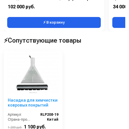
Материал:
Латунь
В коробке
102 000 руб.
34 000 
Производительность (л/мин):
22.7
Вес, кг:
⚡ В корзину
⚡Сопутствующие товары
Насадка для химчистки
ковровых покрытий
Артикул:
RLP208-19
Страна-производитель:
Китай
1 100 руб.
1 200 руб.