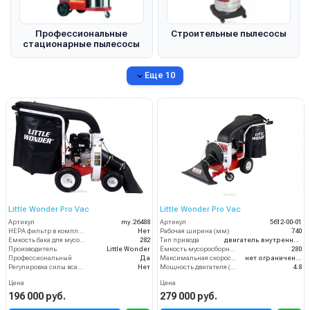
Профессиональные
Строительные пылесосы
стационарные пылесосы
Еще 10
Little Wonder Pro Vac
Little Wonder Pro Vac
Артикул
my.26488
Артикул
5612-00-01
HEPA фильтр в комплекте
Нет
Рабочая ширина (мм)
740
Емкость бака для мусора (л)
282
Тип привода
двигатель внутреннего сгорания
Производитель
Little Wonder
Ёмкость мусоросборника (л)
280
Профессиональный
Да
Максимальная скорость движения (км/ч)
нет ограничений
Регулировка силы всасывания
Нет
Мощность двигателя (кВт)
4.8
Цена
Цена
196 000 руб.
279 000 руб.