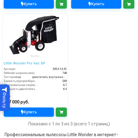
Купить
Купить
Little Wonder Pro Vac SP
Артикул
5612-12-01
Рабочая ширина (мм)
740
Тип привода
двигатель внутреннего сгорания
Ёмкость мусоросборника (л)
280
Максимальная скорость движения (км/ч)
6.7
Мощность двигателя (кВт)
6.6
Фильтр
Цена
557 000 руб.
Купить
Показано с 1 по 3 из 3 (всего 1 страниц)
Профессиональные пылесосы Little Wonder в интернет-