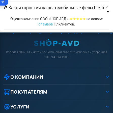
Какая гарантия на автомобильные фены bieffe?
★★★★★
Оценка компании ООО «ШОП АВД»
на основе
отзывов
17
клиентов.
Всё для клининга и автомоек: установки высокого давления и уборочная
техника под ключ.
О КОМПАНИИ
О компании
Реквизиты ООО «Шоп АВД»
ПОКУПАТЕЛЯМ
Защита данных клиента
Как заказать?
Условия соглашения
Оплата
УСЛУГИ
Вакансии
Доставка