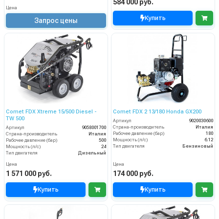
584 000 руб.
Цена
Купить
Запрос цены
Comet FDX Xtreme 15/500 Diesel -
Comet FDX 2 13/180 Honda GX200
TW 500
Артикул
9020030600
Страна-производитель
Италия
Артикул
9058001700
Рабочее давление (бар)
180
Страна-производитель
Италия
Мощность (л/с)
6.12
Рабочее давление (бар)
500
Тип двигателя
Бензиновый
Мощность (л/с)
24
Тип двигателя
Дизельный
Цена
Цена
1 571 000 руб.
174 000 руб.
Купить
Купить