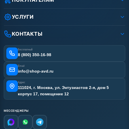
Защита данных клиента
Как заказать?
Условия соглашения
Оплата
УСЛУГИ
Вакансии
Доставка
Услуги
Рассрочка
Гарантия
Аренда АВД
КОНТАКТЫ
Статьи
Лизинг
Ремонт АВД
Получить скидку
Сертификаты
Бесплатный
Наши работы
8 (800) 350-16-98
Отзывы наших клиентов
Email
Карта сайта
info@shop-avd.ru
Адрес
111024, г. Москва, ул. Энтузиастов 2-я, дом 5
корпус 17, помещение 12
МЕССЕНДЖЕРЫ