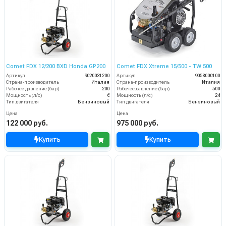
Comet FDX 12/200 BXD Honda GP200
Comet FDX Xtreme 15/500 - TW 500
Артикул
9020031200
Артикул
9058000100
Страна-производитель
Италия
Страна-производитель
Италия
Рабочее давление (бар)
200
Рабочее давление (бар)
500
Мощность (л/с)
6
Мощность (л/с)
24
Тип двигателя
Бензиновый
Тип двигателя
Бензиновый
Цена
Цена
122 000 руб.
975 000 руб.
Купить
Купить