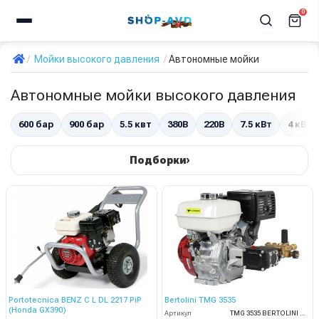
0
Мойки высокого давления
Автономные мойки
Автономные мойки высокого давления
600 бар
900 бар
5.5 квт
380В
220В
7.5 кВт
4 кВт
›
Подборки
Portotecnica BENZ C L DL 2217 PiP
Bertolini TMG 3535
(Honda GX390)
Артикул
TMG 3535 BERTOLINI moto