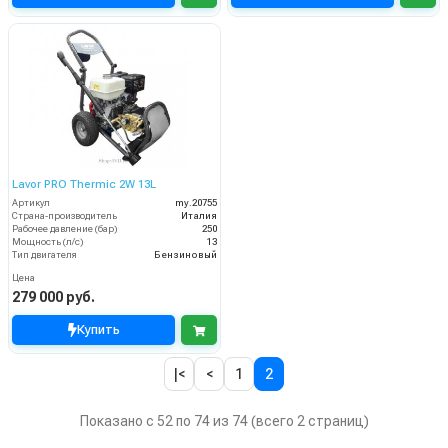
Lavor PRO Thermic 2W 13L
Артикул
my.20755
Страна-производитель
Италия
Рабочее давление (бар)
250
Мощность (л/с)
13
Тип двигателя
Бензиновый
Цена
279 000 руб.
Купить
|<
<
1
2
Показано с 52 по 74 из 74 (всего 2 страниц)