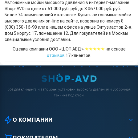
Автономные мойки высокого давления в интернет-магазине
Shop-AVD по цене от 51 000 руб. руб до 3 067 000 руб. руб.
Более 74 наименований в каталоге. Купить автономные мойки
высокого давления on-line на сайте, позвонив по номеру 8
(800) 350-16-98 или в нашем офисе на улице Энтузиастов 2-я,
дом 5 корпус 17, помещение 12. Для покупателей из Москвы
специальные условия доставки.
★★★★★
Оценка компании ООО «ШОП АВД»
на основе
отзывов
17
клиентов.
Всё для клининга и автомоек: установки высокого давления и уборочная
техника под ключ.
О КОМПАНИИ
О компании
Реквизиты ООО «Шоп АВД»
ПОКУПАТЕЛЯМ