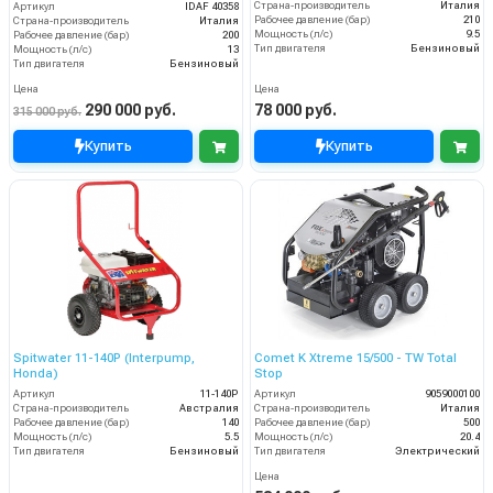
Страна-производитель
Италия
Артикул
IDAF 40358
Рабочее давление (бар)
210
Страна-производитель
Италия
Мощность (л/с)
9.5
Рабочее давление (бар)
200
Тип двигателя
Бензиновый
Мощность (л/с)
13
Тип двигателя
Бензиновый
Цена
Цена
290 000 руб.
78 000 руб.
315 000 руб.
Купить
Купить
Spitwater 11-140P (Interpump,
Comet K Xtreme 15/500 - TW Total
Honda)
Stop
Артикул
11-140P
Артикул
9059000100
Страна-производитель
Австралия
Страна-производитель
Италия
Рабочее давление (бар)
140
Рабочее давление (бар)
500
Мощность (л/с)
5.5
Мощность (л/с)
20.4
Тип двигателя
Бензиновый
Тип двигателя
Электрический
Цена