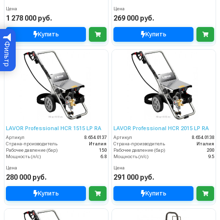
Цена
Цена
1 278 000 руб.
269 000 руб.
Купить
Купить
Фильтр
LAVOR Professional HCR 1515 LP RA
LAVOR Professional HCR 2015 LP RA
Артикул
8.654.0137
Артикул
8.654.0138
Страна-производитель
Италия
Страна-производитель
Италия
Рабочее давление (бар)
150
Рабочее давление (бар)
200
Мощность (л/с)
6.8
Мощность (л/с)
9.5
Цена
Цена
280 000 руб.
291 000 руб.
Купить
Купить