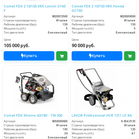
Comet FDX 2 10/150 VRX Loncin G160
Comet FDX 2 10/150 VRX Honda
F
GC160
Артикул
9020015500
Артикул
9020009300
Страна-производитель
Италия
Страна-производитель
Италия
Рабочее давление (бар)
150
Рабочее давление (бар)
150
Мощность (л/с)
5
Мощность (л/с)
5
Тип двигателя
Бензиновый
Тип двигателя
Бензиновый
Цена
Цена
105 000 руб.
90 000 руб.
Купить
Купить
Comet FDX Xtreme 42/180 - TW 500
LAVOR Professional HCR 1211 LP RA
Артикул
9058000600
Артикул
8.654.0136
Страна-производитель
Италия
Страна-производитель
Италия
Рабочее давление (бар)
180
Рабочее давление (бар)
125
Мощность (л/с)
24
Мощность (л/с)
4.1
Тип двигателя
Бензиновый
Тип двигателя