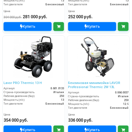
Мощность (л/с)
13
Мощность (л/с)
13
Тип двигателя
Бензиновый
Тип двигателя
Бензиновый
Цена
Цена
281 000 руб.
252 000 руб.
304 000 руб.
Купить
Купить
Lavor PRO Thermic 13 H
Бензиновая минимойка LAVOR
Professional Thermic 2W 13L
Артикул
8.601.0133
Страна-производитель
Италия
Артикул
0.066.0037
Рабочее давление (бар)
250
Страна-производитель
Италия
Мощность (л/с)
13
Рабочее давление (бар)
250
Тип двигателя
Бензиновый
Мощность (л/с)
12.9
Тип двигателя
Бензиновый
Цена
Цена
354 000 руб.
336 000 руб.
Купить
Купить