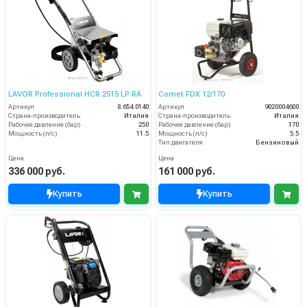
LAVOR Professional HCR 2515 LP RA
Comet FDX 12/170
Артикул
8.654.0140
Артикул
9020004600
Страна-производитель
Италия
Страна-производитель
Италия
Рабочее давление (бар)
250
Рабочее давление (бар)
170
Мощность (л/с)
11.5
Мощность (л/с)
5.5
Тип двигателя
Бензиновый
Цена
Цена
336 000 руб.
161 000 руб.
Купить
Купить