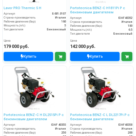
Lavor PRO Thermic 5 H
Portotecnica BENZ-C H1811Pi P с
бензиновым двигателем
Артикул
8.601.0107
Страна-производитель
Италия
Артикул
IDAF40352
Рабочее давление (бар)
160
Страна-производитель
Италия
Мощность (л/с)
5
Рабочее давление (бар)
180
Тип двигателя
Бензиновый
Мощность (л/с)
6.5
Тип двигателя
Бензиновый
Цена
Цена
179 000 руб.
142 000 руб.
Купить
Купить
Portotecnica BENZ-C H DL2515Pi P с
Portotecnica BENZ-C L DL2217Pi P с
бензиновым двигателем
бензиновым двигателем
Артикул
IDAF 40355
Артикул
IDAF40358
Страна-производитель
Италия
Страна-производитель
Италия
Рабочее давление (бар)
250
Рабочее давление (бар)
200