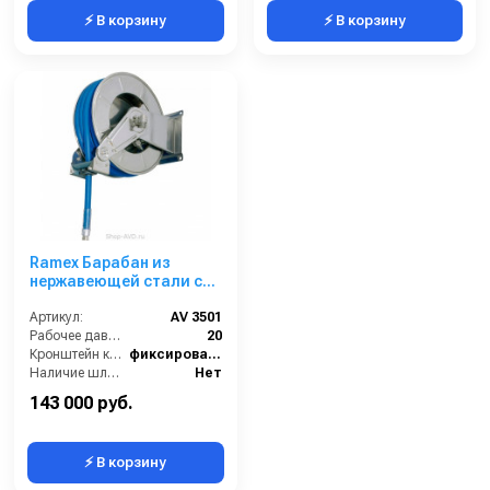
⚡ В корзину
⚡ В корзину
Ramex Барабан из
нержавеющей стали с
инерционным
механизмом AV 3501
Артикул:
AV 3501
Рабочее давление (бар):
20
Кронштейн катушки:
фиксированный
Наличие шланга:
Нет
Тип катушки:
открытая
143 000 руб.
⚡ В корзину