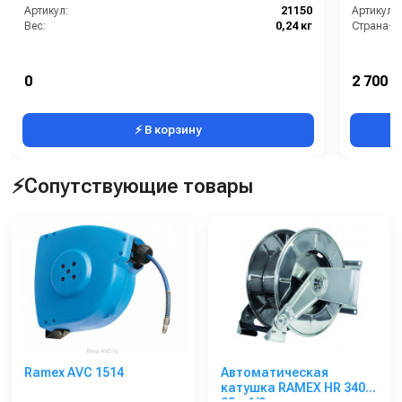
Артикул:
21150
Артикул:
Вес:
0,24 кг
Страна-п
0
2 700 р
⚡ В корзину
⚡Сопутствующие товары
Ramex AVС 1514
Автоматическая
катушка RAMEX HR 3400