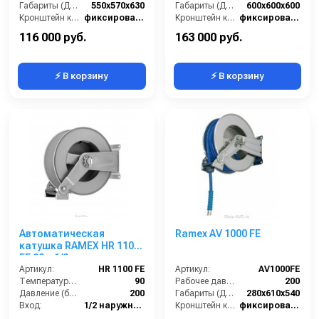
Габариты (ДхШхВ):
550x570x630
Габариты (ДхШхВ):
600x600x600
Кронштейн катушки:
фиксированный
Кронштейн катушки:
фиксированный
Наличие шланга:
Нет
Наличие шланга:
Нет
116 000 руб.
163 000 руб.
⚡ В корзину
⚡ В корзину
Автоматическая
Ramex AV 1000 FE
катушка RAMEX HR 1100
FE 20м 1/2
Артикул:
HR 1100 FE
Артикул:
AV1000FE
Температура (°C):
90
Рабочее давление (бар):
200
Давление (бар):
200
Габариты (ДхШхВ):
280x610x540
Вход:
1/2 наружняя резьба
Кронштейн катушки:
фиксированный
Материал:
Окрашенная сталь
Наличие шланга:
Нет