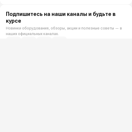
Подпишитесь на наши каналы и будьте в
курсе
Новинки оборудования, обзоры, акции и полезные советы — в
наших официальных каналах.
Всё для клининга и автомоек: установки высокого давления и уборочная
техника под ключ.
О КОМПАНИИ
О компании
Реквизиты ООО «Шоп АВД»
ПОКУПАТЕЛЯМ