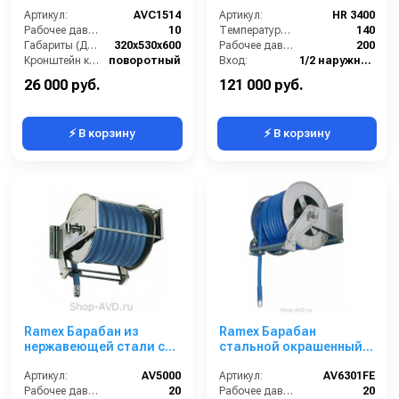
25м 1/2
Артикул:
AVC1514
Артикул:
HR 3400
Рабочее давление (бар):
10
Температура (°C):
140
Габариты (ДхШхВ):
320x530x600
Рабочее давление (бар):
200
Кронштейн катушки:
поворотный
Вход:
1/2 наружняя резьба
Наличие шланга:
Есть
Материал:
Нерж. сталь 304
26 000 руб.
121 000 руб.
⚡ В корзину
⚡ В корзину
Ramex Барабан из
Ramex Барабан
нержавеющей стали с
стальной окрашенный с
инерционным
инерционным
механизмом AV 5000
Артикул:
AV5000
механизмом AV 6301 FE
Артикул:
AV6301FE
Рабочее давление (бар):
20
Рабочее давление (бар):
20