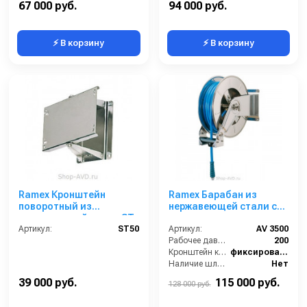
67 000 руб.
94 000 руб.
⚡ В корзину
⚡ В корзину
Ramex Кронштейн
Ramex Барабан из
поворотный из
нержавеющей стали с
нержавеющей стали ST
инерционным
50
Артикул:
ST50
механизмом AV 3500
Артикул:
AV 3500
Рабочее давление (бар):
200
Кронштейн катушки:
фиксированный
Наличие шланга:
Нет
Тип катушки:
открытая
39 000 руб.
115 000 руб.
128 000 руб.