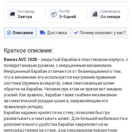
По городу
По РФ
Самовывоз
🚚
📦
🏬
Завтра
2–5 дней
Со склада
Описание
Доставка
Почему покупают у нас?
Краткое описание:
Ramex AVC 1038
– закрытый барабан в пластиковом корпусе, с
полиуретановым рукавом, с инерционным механизмом.
Инерционный барабан отличается от безинерционного тем,
что в механизме его используется внутренняя пружинная
система (пружина возврата), сама сматывающая шланг
обратно на барабан. Человек при этом не прилагает никаких
усилий. Как правило, барабан также снабжен механизмом
автоматической укладки шланга, направляющим его
правильную укладку.
Барабан надежно крепится на стену, позволяя быстро
разматывать и сматывать шланг. Для большей мобильности и
дополнительного удобства барабан закрепляется не
непосредственно на стене, а на специальном поворотном