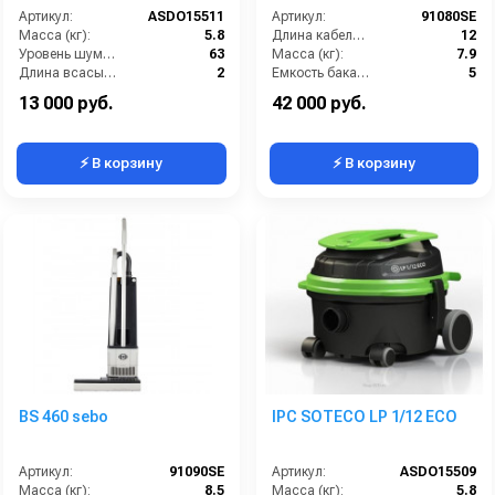
Артикул:
ASDO15511
Артикул:
91080SE
Масса (кг):
5.8
Длина кабеля (м):
12
Уровень шума (дБ):
63
Масса (кг):
7.9
Длина всасывающего шланга (м):
2
Емкость бака для мусора (л):
5
Длина кабеля (м):
8.5
Потребляемая мощность (кВт):
1.47
13 000 руб.
42 000 руб.
⚡ В корзину
⚡ В корзину
BS 460 sebo
IPC SOTECO LP 1/12 ECO
Артикул:
91090SE
Артикул:
ASDO15509
Масса (кг):
8.5
Масса (кг):
5.8