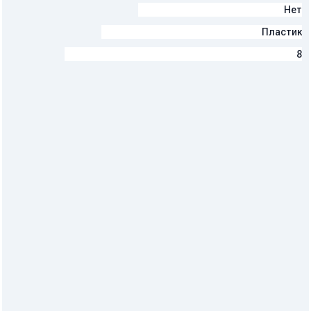
Функция очистки фильтра
Нет
Материал корпуса
Пластик
Масса (кг)
8
Почему покупают у нас?
Собственное производство
2 цеха с лазерными и гибочными станками
Склад в наличии
Постоянные запасы оборудования и комплектующих