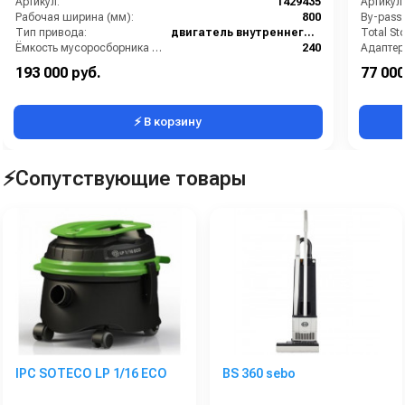
Артикул:
1429435
Артикул:
Рабочая ширина (мм):
800
By-pass:
Тип привода:
двигатель внутреннего сгорания
Total Sto
Ёмкость мусоросборника (л):
240
Максимальная скорость движения (км/ч):
-
Бак для
193 000 руб.
77 000
Мощность двигателя (кВт):
2.9
Бренд:
⚡ В корзину
⚡Сопутствующие товары
IPC SOTECO LP 1/16 ECO
BS 360 sebo