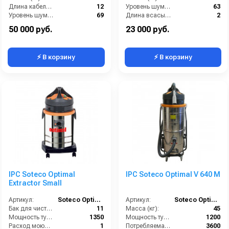
Длина кабеля (м):
12
Уровень шума (дБ):
63
Уровень шума (дБ):
69
Длина всасывающего шланга (м):
2
Количество турбин (шт):
1
Длина кабеля (м):
8.5
50 000 руб.
23 000 руб.
⚡ В корзину
⚡ В корзину
IPC Soteco Optimal
IPC Soteco Optimal V 640 M
Extractor Small
Артикул:
Soteco Optimal Extractor Small
Артикул:
Soteco Optimal V640 M
Бак для чистой воды (л):
11
Масса (кг):
45
Мощность турбины (Вт):
1350
Мощность турбины (Вт):
1200
Расход моющего раствора (л/мин):
1
Потребляемая мощность (Вт):
3600