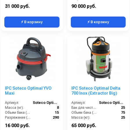
Разряжение (мБар):
247
Уровень шума (дБ):
84
31 000 руб.
90 000 руб.
⚡ В корзину
⚡ В корзину
IPC Soteco Optimal YVO
IPC Soteco Optimal Delta
Maxi
700 Inox (Extractor Big)
Артикул:
Soteco Optimal YVO Maxi
Артикул:
Soteco Optimal Extractor Big
Масса (кг):
8
Бак для чистой воды (л):
25
Объем бака (л):
15
Объем бака (л):
75
Разряжение (мБар):
290
Масса (кг):
25
Размеры (ДхШхВ):
355x310x445
Потребляемая мощность (Вт):
2400
16 000 руб.
65 000 руб.