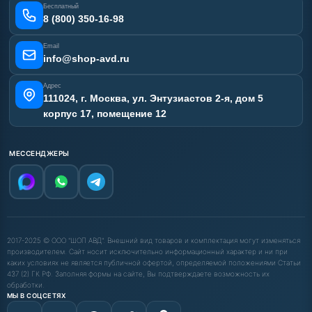
Бесплатный
Наши работы
8 (800) 350-16-98
Отзывы наших клиентов
Email
Карта сайта
info@shop-avd.ru
Адрес
111024, г. Москва, ул. Энтузиастов 2-я, дом 5
корпус 17, помещение 12
МЕССЕНДЖЕРЫ
2017-2025 © ООО "ШОП АВД". Внешний вид товаров и комплектация могут изменяться
производителем. Сайт носит исключительно информационный характер и ни при
каких условиях не является публичной офертой, определяемой положениями Статьи
437 (2) ГК РФ. Заполняя формы на сайте, Вы подтверждаете возможность их
обработки.
МЫ В СОЦСЕТЯХ