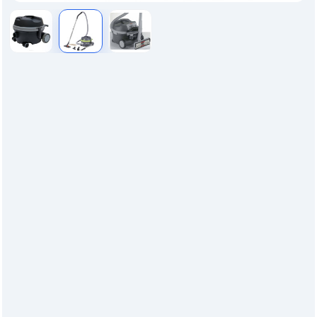
17 000 руб.
⚡ В рассрочку на 6 мес
2 895 ₽/мес
В корзину
Купить сейчас
+7 (499) 350-16-98
Нашли дешевле?
Способы оплаты
Для юридических лиц и B2B
Работаем с НДС, безналичный расчёт, закрывающие
документы. Индивидуальные условия для компаний и
организаций. Почта для запросов
info@shop-avd.ru
Оформить заявку