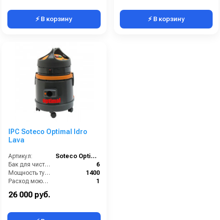
⚡ В корзину
⚡ В корзину
IPC Soteco Optimal Idro
Lava
Артикул:
Soteco Optimal Idro Lava
Бак для чистой воды (л):
6
Мощность турбины (Вт):
1400
Расход моющего раствора (л/мин):
1
Разряжение (мБар):
240
26 000 руб.