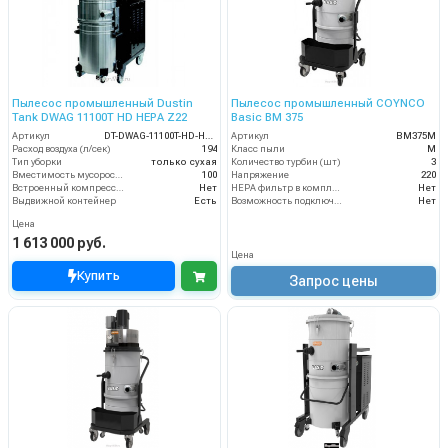
Пылесос промышленный Dustin
Пылесос промышленный COYNCO
Tank DWAG 11100T HD HEPA Z22
Basic BM 375
Артикул
DT-DWAG-11100T-HD-HEPA-Z22
Артикул
BM375M
Расход воздуха (л/сек)
194
Класс пыли
М
Тип уборки
только сухая
Количество турбин (шт)
3
Вместимость мусоросборника (л)
100
Напряжение
220
Встроенный компрессор
Нет
HEPA фильтр в комплекте
Нет
Выдвижной контейнер
Есть
Возможность подключения электрощетки
Нет
Цена
1 613 000 руб.
Цена
Купить
Запрос цены