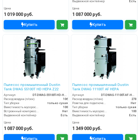
Выдвижной контейнер
Есть
Цена
Цена
1 019 000 руб.
1 087 000 руб.
Купить
Купить
Пылесос промышленный Dustin
Пылесос промышленный Dustin
Tank DWAG 55100T HD HEPA Z22
Tank DWAG 11100T AF HEPA
Артикул
DT-DWAG-55100T-HD-HEPA-Z22
Артикул
DT-DWAG-11100T-AF-HEPA
Расход воздуха (л/сек)
106
Расход воздуха (л/сек)
278
Тип уборки
только сухая
Розетка для подключения инструмента
Нет
Вместимость мусоросборника (л)
100
Тип уборки
только сухая
Встроенный компрессор
Нет
Вместимость мусоросборника (л)
100
Выдвижной контейнер
Есть
Выдвижной контейнер
Есть
Цена
Цена
1 087 000 руб.
1 349 000 руб.
Купить
Купить