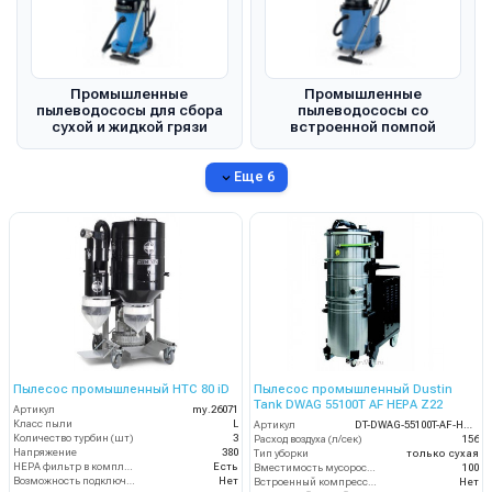
Промышленные
Промышленные
пылеводососы для сбора
пылеводососы со
сухой и жидкой грязи
встроенной помпой
Еще 6
Пылесос промышленный HTC 80 iD
Пылесос промышленный Dustin
Tank DWAG 55100T AF HEPA Z22
Артикул
my.26071
Класс пыли
L
Артикул
DT-DWAG-55100T-AF-HEPA-Z22
Количество турбин (шт)
3
Расход воздуха (л/сек)
156
Напряжение
380
Тип уборки
только сухая
HEPA фильтр в комплекте
Есть
Вместимость мусоросборника (л)
100
Возможность подключения электрощетки
Нет
Встроенный компрессор
Нет