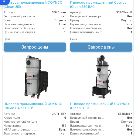
Пылесос промышленный COYNCO
Пылесос промышленный Coynco
iClean 350
iClean 350 BAG
Артикул
350iClean
Артикул
350iCleanB
Бесшумный режим работы
Нет
Бесшумный режим работы
Нет
Бренд
Coynco
Бренд
Coynco
Взрывозащищенное исполнение
Есть
Взрывозащищенное исполнение
Есть
Возможность сбора жидкой грязи
Нет
Возможность сбора жидкой грязи
Нет
Длина всасывающей трубки
1
Длина всасывающей трубки
1
Цена
Цена
Запрос цены
Запрос цены
Пылесос промышленный COYNCO
Пылесос промышленный COYNCO
iClean CAR 1155 P
iClean ST 3
Артикул
CAR1155P
Артикул
ST3iClean
Класс пыли
H
Бесшумный режим работы
Нет
Количество турбин (шт)
1
Бренд
Coynco
Напряжение
380
Взрывозащищенное исполнение
Есть
HEPA фильтр в комплекте
Есть
Возможность сбора жидкой грязи
Нет
Возможность подключения электрощетки
Нет
Длина всасывающей трубки
1