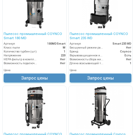
Пылесос промышленный COYNCO
Пылесос промышленный COYNCO
Smart 180 MD
Smart 235 WD
Артикул
180MDSmart
Артикул
Smart 235 WD
Класс пыли
М
Бесшумный режим работы
Нет
Количество турбин (шт)
1
Бренд
Coynco
Напряжение
220
Взрывозащищенное исполнение
Есть
HEPA фильтр в комплекте
Нет
Возможность сбора жидкой грязи
Нет
Возможность подключения электрощетки
Нет
Длина всасывающей трубки
1
Цена
Цена
Запрос цены
Запрос цены
Пылесос промышленный COYNCO
Пылесос промышленный Coynco