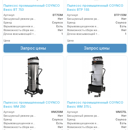
Пылесос промышленный COYNCO
Пылесос промышленный COYNCO
Basic BT 753
Basic BTP 155
Артикул
BT753M
Артикул
BTP155M
Бесшумный режим работы
Нет
Бесшумный режим работы
Нет
Бренд
Coynco
Бренд
Coynco
Взрывозащищенное исполнение
Есть
Взрывозащищенное исполнение
Есть
Возможность сбора жидкой грязи
Нет
Возможность сбора жидкой грязи
Нет
Длина всасывающей трубки
1
Длина всасывающей трубки
1
Цена
Цена
Запрос цены
Запрос цены
Пылесос промышленный COYNCO
Пылесос промышленный COYNCO
Basic WM 250
Basic WM 375 L
Артикул
WM250M
Артикул
WM375L
Бесшумный режим работы
Нет
Бесшумный режим работы
Нет
Бренд
Coynco
Бренд
Coynco
Взрывозащищенное исполнение
Есть
Взрывозащищенное исполнение
Есть
Возможность сбора жидкой грязи
Нет
Возможность сбора жидкой грязи
Нет