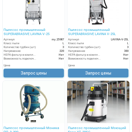
Пылесос промышленный
Пылесос промышленный
SUPERABRASIVE LAVINA V-25
SUPERABRASIVE LAVINA V-25L
Артикул
my.25987
Артикул
LAVINA-V-25L
Класс пыли
L
Класс пыли
L
Количество турбин (шт)
3
Количество турбин (шт)
3
Напряжение
220
Напряжение
380
HEPA фильтр в комплекте
Нет
HEPA фильтр в комплекте
Нет
Возможность подключения электрощетки
Нет
Возможность подключения электрощетки
Нет
Цена
Цена
Запрос цены
Запрос цены
Пылесос промышленный Моника
Пылесос промышленный Моющий