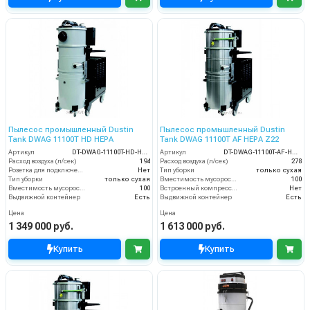
Пылесос промышленный Dustin
Пылесос промышленный Dustin
Tank DWAG 11100T HD HEPA
Tank DWAG 11100T AF HEPA Z22
Артикул
DT-DWAG-11100T-HD-HEPA
Артикул
DT-DWAG-11100T-AF-HEPA-Z22
Расход воздуха (л/сек)
194
Расход воздуха (л/сек)
278
Розетка для подключения инструмента
Нет
Тип уборки
только сухая
Тип уборки
только сухая
Вместимость мусоросборника (л)
100
Вместимость мусоросборника (л)
100
Встроенный компрессор
Нет
Выдвижной контейнер
Есть
Выдвижной контейнер
Есть
Цена
Цена
1 349 000 руб.
1 613 000 руб.
Купить
Купить