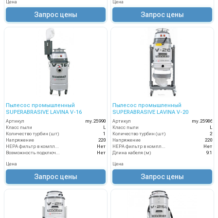
Цена
Цена
Запрос цены
Запрос цены
Пылесос промышленный
Пылесос промышленный
SUPERABRASIVE LAVINA V-16
SUPERABRASIVE LAVINA V-20
Артикул
my.25990
Артикул
my.25986
Класс пыли
L
Класс пыли
L
Количество турбин (шт)
1
Количество турбин (шт)
2
Напряжение
220
Напряжение
220
HEPA фильтр в комплекте
Нет
HEPA фильтр в комплекте
Нет
Возможность подключения электрощетки
Нет
Длина кабеля (м)
9.1
Цена
Цена
Запрос цены
Запрос цены