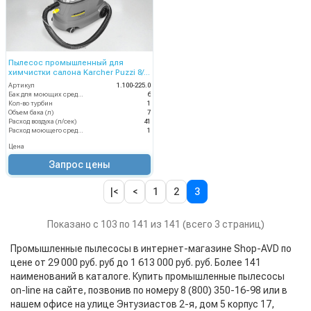
Пылесос промышленный для
химчистки салона Karcher Puzzi 8/1
C
Артикул
1.100-225.0
Бак для моющих средств
6
Кол-во турбин
1
Объем бака (л)
7
Расход воздуха (л/сек)
41
Расход моющего средства
1
Цена
Запрос цены
|<
<
1
2
3
Показано с 103 по 141 из 141 (всего 3 страниц)
Промышленные пылесосы в интернет-магазине Shop-AVD по
цене от 29 000 руб. руб до 1 613 000 руб. руб. Более 141
наименований в каталоге. Купить промышленные пылесосы
on-line на сайте, позвонив по номеру 8 (800) 350-16-98 или в
нашем офисе на улице Энтузиастов 2-я, дом 5 корпус 17,