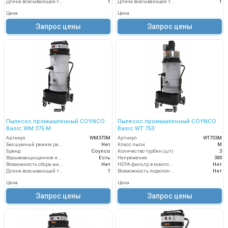
Длина всасывающей трубки
1
Длина всасывающей трубки
1
Цена
Цена
Запрос цены
Запрос цены
Пылесос промышленный COYNCO
Пылесос промышленный COYNCO
Basic WM 375 M
Basic WT 753
Артикул
WM375M
Артикул
WT753M
Бесшумный режим работы
Нет
Класс пыли
М
Бренд
Coynco
Количество турбин (шт)
3
Взрывозащищенное исполнение
Есть
Напряжение
380
Возможность сбора жидкой грязи
Нет
HEPA фильтр в комплекте
Нет
Длина всасывающей трубки
1
Возможность подключения электрощетки
Нет
Цена
Цена
Запрос цены
Запрос цены