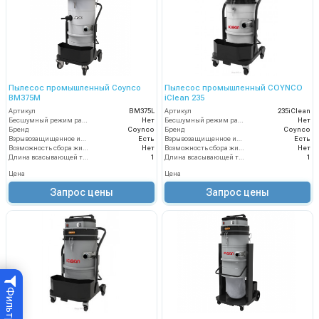
Пылесос промышленный Coynco
Пылесос промышленный COYNCO
BM375M
iClean 235
Артикул
BM375L
Артикул
235iClean
Бесшумный режим работы
Нет
Бесшумный режим работы
Нет
Бренд
Coynco
Бренд
Coynco
Взрывозащищенное исполнение
Есть
Взрывозащищенное исполнение
Есть
Возможность сбора жидкой грязи
Нет
Возможность сбора жидкой грязи
Нет
Длина всасывающей трубки
1
Длина всасывающей трубки
1
Цена
Цена
Запрос цены
Запрос цены
Фильтр