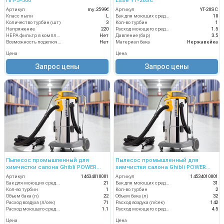
ПП-3-300
Esse YT-20SC
Артикул
my.25996
Артикул
YT-20SC
Класс пыли
L
Бак для моющих средств
10
Количество турбин (шт)
3
Кол-во турбин
1
Напряжение
220
Расход моющего средства
1.5
HEPA фильтр в комплекте
Нет
Давление (бар)
3.5
Возможность подключения электрощетки
Нет
Материал бака
Нержавейка
Цена
Цена
Запрос цены
Запрос цены
Пылесос промышленный для
Пылесос промышленный для
химчистки салона Ghibli POWER
химчистки салона Ghibli POWER
EXTRA 21 I AUTO
EXTRA 31 I CEME AUTO
Артикул
14634010001
Артикул
14534010001
Бак для моющих средств
21
Бак для моющих средств
31
Кол-во турбин
1
Кол-во турбин
2
Объем бака (л)
22
Объем бака (л)
32
Расход воздуха (л/сек)
71
Расход воздуха (л/сек)
142
Расход моющего средства
1.1
Расход моющего средства
4.5
Цена
Цена