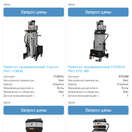
Цена
Цена
Запрос цены
Запрос цены
Пылесос промышленный Coynco
Пылесос промышленный COYNCO
PRO 1130OIL
PRO STD 300
Артикул
1130OIL
Артикул
STD300
Бесшумный режим работы
Нет
Бесшумный режим работы
Нет
Бренд
Coynco
Бренд
Coynco
Взрывозащищенное исполнение
Есть
Взрывозащищенное исполнение
Есть
Возможность сбора жидкой грязи
Нет
Возможность сбора жидкой грязи
Нет
Длина всасывающей трубки
1
Длина всасывающей трубки
1
Цена
Цена
Запрос цены
Запрос цены