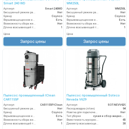
Smart 240 WD
WM250L
Артикул
Smart 240WD
Артикул
WM250L
Бесшумный режим работы
Нет
Бесшумный режим работы
Нет
Бренд
Coynco
Бренд
Coynco
Взрывозащищенное исполнение
Есть
Взрывозащищенное исполнение
Есть
Возможность сбора жидкой грязи
Нет
Возможность сбора жидкой грязи
Нет
Длина всасывающей трубки
1
Длина всасывающей трубки
1
Цена
Цена
Запрос цены
Запрос цены
Пылесос промышленный IClean
Пылесос промышленный Soteco
CAR1155P
Nevada V629
Артикул
CAR1155PIClean
Артикул
SOT-NEVV629
Бесшумный режим работы
Нет
Расход воздуха (л/сек)
94
Бренд
Coynco
Розетка для подключения инструмента
Нет
Взрывозащищенное исполнение
Есть
Тип уборки
сухая и сбор жидкостей
Возможность сбора жидкой грязи
Нет
Вместимость мусоросборника (л)
65
Длина всасывающей трубки
1
Диаметр всасывающего отверстия (мм)
38